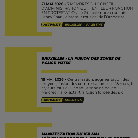
21 MAI 2026 -
3 MEMBRES DU CONSEIL
D’ADMINISTRATION QUITTENT LEUR FONCTION
EN PROTESTATION Le 24 novembre prochain,
Lahav Shani, directeur musical de l’Orchestre
philharmonique d’Israël, viendra diriger son
ACTUALITÉ
BRUXELLES
PALESTINE
Orchestre de Munich à Bruxelles, au BOZAR....
BRUXELLES : LA FUSION DES ZONES DE
POLICE VOTÉE
18 MAI 2026 -
Centralisation, augmentation des
moyens, fusion des commissariats: d'ici 18 mois, il
n'y aura plus qu'une seule zone de police
Mercredi, la loi actant la fusion forcée des six
zones de police...
ACTUALITÉ
BRUXELLES
MANIFESTATION DU 1ER MAI