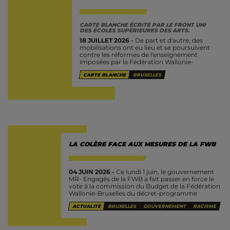
CARTE BLANCHE ÉCRITE PAR
LE FRONT UNI
DES ÉCOLES SUPÉRIEURES DES ARTS.
18 JUILLET 2026 -
De part et d'autre, des
mobilisations ont eu lieu et se poursuivent
contre les réformes de l'enseignement
imposées par la Fédération Wallonie-
Bruxelles et sa ministre Glatigny. Parmi les
CARTE BLANCHE
BRUXELLES
personnes et...
LA COLÈRE FACE AUX MESURES DE LA FWB
04 JUIN 2026 -
Ce lundi 1 juin, le gouvernement
MR- Engagés de la FWB a fait passer en force le
vote à la commission du Budget de la Fédération
Wallonie-Bruxelles du décret-programme
concernant...
ACTUALITÉ
BRUXELLES
GOUVERNEMENT
RACISME