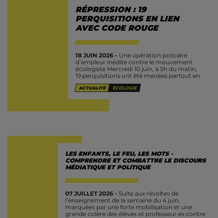
RÉPRESSION : 19
PERQUISITIONS EN LIEN
AVEC CODE ROUGE
18 JUIN 2026 -
Une opération policière
d’ampleur inédite contre le mouvement
écologiste Mercredi 10 juin, à 5h du matin,
19 perquisitions ont été menées partout en
Belgique par la police judiciaire fédérale
ACTUALITÉ
ÉCOLOGIE
(PJF) dans...
LES ENFANTS, LE FEU, LES MOTS -
COMPRENDRE ET COMBATTRE LE DISCOURS
MÉDIATIQUE ET POLITIQUE
07 JUILLET 2026 -
Suite aux révoltes de
l’enseignement de la semaine du 4 juin,
marquées par une forte mobilisation et une
grande colère des élèves et professeur·es contre