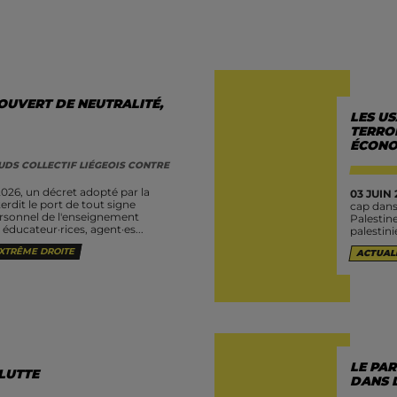
OUVERT DE NEUTRALITÉ,
LES U
TERROR
ÉCONO
UDS COLLECTIF LIÉGEOIS CONTRE
 2026, un décret adopté par la
03 JUIN 
erdit le port de tout signe
cap dans
ersonnel de l'enseignement
Palestin
, éducateur·rices, agent·es...
palestin
XTRÊME DROITE
ACTUAL
LE PAR
 LUTTE
DANS 