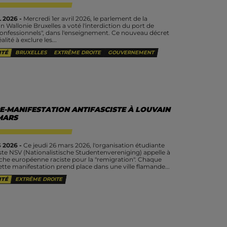
 2026 -
Mercredi 1er avril 2026, le parlement de la
n Wallonie Bruxelles a voté l'interdiction du port de
confessionnels", dans l'enseignement. Ce nouveau décret
alité à exclure les...
ITÉ
BRUXELLES
EXTRÊME DROITE
GOUVERNEMENT
E-MANIFESTATION ANTIFASCISTE À LOUVAIN
MARS
 2026 -
Ce jeudi 26 mars 2026, l'organisation étudiante
ste NSV (Nationalistische Studentenvereniging) appelle à
he européenne raciste pour la "remigration". Chaque
ette manifestation prend place dans une ville flamande...
ITÉ
EXTRÊME DROITE