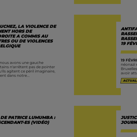
UCHEZ, LA VIOLENCE DE
ANTIFA
MENT HORS DE
RASSE
DROITE A COMMIS AU
RASSE
TRES OU DE VIOLENCES
19 FÉV
BELGIQUE
19 FÉVRI
, nous avons une gauche
néonazi 
ains n'arrêtent pas de pointer
Bruxelle
ils agitent ce péril imaginaire,
avoir att
ent dans notre...
ACTUAL
 DE PATRICE LUMUMBA :
JUSTI
CENDANT·ES (VIDÉO)
JOURN