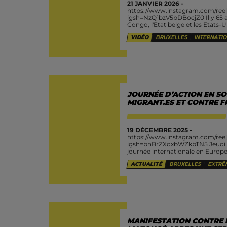
21 JANVIER 2026 -
https://www.instagram.com/ree
igsh=NzQ1bzV5bDBocjZ0 Il y 65 a
Congo, l'Etat belge et les Etats-U
Patrice Emery Lumumba, premie
VIDÉO
BRUXELLES
INTERNATI
indépendant et figure majeure de
JOURNÉE D’ACTION EN SO
MIGRANT.ES ET CONTRE F
19 DÉCEMBRE 2025 -
https://www.instagram.com/ree
igsh=bnBrZXdxbWZkbTN5 Jeudi 1
journée internationale en Europe
l’agence européenne de contrôle 
ACTUALITÉ
BRUXELLES
EXTRÊ
frontières de l’Europe et de l’esp
MANIFESTATION CONTRE L