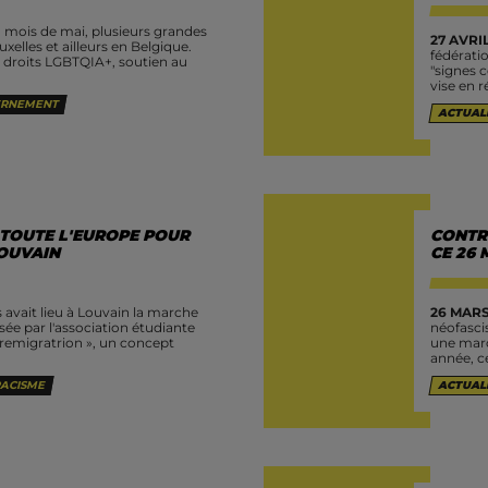
 mois de mai, plusieurs grandes
27 AVRIL
uxelles et ailleurs en Belgique.
fédératio
s droits LGBTQIA+, soutien au
"signes 
vise en ré
RNEMENT
ACTUAL
 TOUTE L'EUROPE POUR
CONTR
LOUVAIN
CE 26 
 avait lieu à Louvain la marche
26 MARS
ée par l'association étudiante
néofasci
« remigratrion », un concept
une marc
année, c
ACISME
ACTUAL