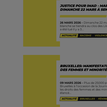
JUSTICE POUR IMAD - M
DIMANCHE 22 MARS À SE
26 MARS 2026 -
Dimanche 22 mar
blanche se tiendra au clos des Li
a été tué il y a 3...
ACTUALITÉ
RACISME
VIOLENCE
BRUXELLES: MANIFESTATI
DES FEMMES ET MINORITÉ
09 MARS 2026 -
Plus de 25000 p
Bruxelles à l’occasion de la Jour
les droits des femmes et des mino
élancé...
ACTUALITÉ
BRUXELLES
FÉMIN