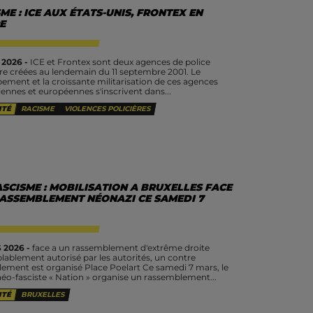
ME : ICE AUX ÉTATS-UNIS, FRONTEX EN
E
 2026 -
ICE et Frontex sont deux agences de police
re créées au lendemain du 11 septembre 2001. Le
ement et la croissante militarisation de ces agences
iennes et européennes s'inscrivent dans...
ITÉ
RACISME
VIOLENCES POLICIÈRES
SCISME : MOBILISATION A BRUXELLES FACE
RASSEMBLEMENT NÉONAZI CE SAMEDI 7
 2026 -
face a un rassemblement d'extrême droite
lablement autorisé par les autorités, un contre
ement est organisé Place Poelart Ce samedi 7 mars, le
éo-fasciste « Nation » organise un rassemblement...
ITÉ
BRUXELLES