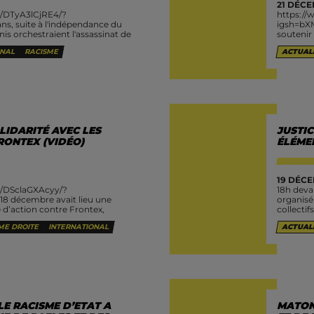
21 DÉCE
l/DTyA3lCjRE4/?
https:/
ns, suite à l'indépendance du
igsh=bX
nis orchestraient l'assassinat de
soutenir
r Premier ministre du Congo
l’articl
ONAL
RACISME
ACTUAL
s...
affectu
LIDARITÉ AVEC LES
JUSTI
RONTEX (VIDÉO)
ÉLÉME
19 DÉCE
l/DSclaGXAcyy/?
18h deva
8 décembre avait lieu une
organisé
 d’action contre Frontex,
collectif
et de militarisation des
ME DROITE
INTERNATIONAL
ACTUAL
ace Schengen, mais aussi...
E RACISME D’ETAT A
MATONG