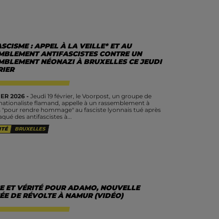
SCISME : APPEL À LA VEILLE* ET AU
MBLEMENT ANTIFASCISTES CONTRE UN
MBLEMENT NÉONAZI À BRUXELLES CE JEUDI
RIER
ER 2026 -
Jeudi 19 février, le Voorpost, un groupe de
nationaliste flamand, appelle à un rassemblement à
s "pour rendre hommage" au fasciste lyonnais tué après
aqué des antifascistes à...
ITÉ
BRUXELLES
CE ET VÉRITÉ POUR ADAMO, NOUVELLE
ÉE DE RÉVOLTE À NAMUR (VIDÉO)