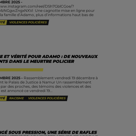
MBRE 2025 -
/www.instagram.com/reel/DSh7GblCGoe/?
MzNGgwZngxNXVi Une cagnotte mise en ligne pour
 la famille d’Adamo, plus d’informations haut bas de
e. Dans la nuit du dimanche 14 décembre, Adama Condé,
ITÉ
VIOLENCES POLICIÈRES
eusement surnommé Adamo, 34 ans,...
CE ET VÉRITÉ POUR ADAMO : DE NOUVEAUX
NTS DANS LE MEURTRE POLICIER
MBRE 2025 -
Rassemblement vendredi 19 décembre à
nt le Palais de Justice à Namur Un rassemblement
 par des proches, des témoins des violences et des
s est annoncé ce vendredi 19...
ITÉ
RACISME
VIOLENCES POLICIÈRES
É SOUS PRESSION, UNE SÉRIE DE RAFLES