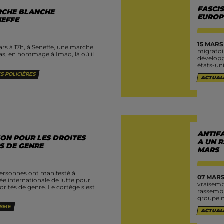
FASCIS
ARCHE BLANCHE
EUROP
NEFFE
15 MARS
s à 17h, à Seneffe, une marche
migratoi
las, en hommage à Imad, là où il
développ
états-un
S POLICIÈRES
ACTUAL
ANTIFA
ON POUR LES DROITES
A UN 
S DE GENRE
MARS
ersonnes ont manifesté à
07 MARS
née internationale de lutte pour
vraisemb
rités de genre. Le cortège s’est
rassembl
groupe n
ISME
ACTUAL