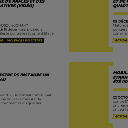
E DE RAFLES ET DES
ET DE
TIVES (VIDÉO)
QUART
09 DÉCE
l/DSZuiedCHJv/?
Matongé 
16 décembre, plusieurs
policiers
esté contre le racisme d’Etat à
commerce
rçant.es de la galerie. Cette
ME
VIOLENCES POLICIÈRES
ACTUAL
 descente »...
MOBILI
STRE PS INSTAURE UN
ÉTRANG
EAU
ÉTÉ PR
re 2025, le conseil communal
22 OCTO
une nouvelle mesure : la
contre l'
es commerces du quartier
ont rejo
.
ont eu lie
ACTUAL