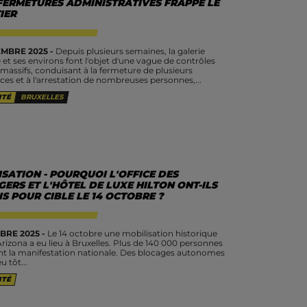
 FERMETURES ADMINISTRATIVES FRAPPE LE
IER
MBRE 2025 -
Depuis plusieurs semaines, la galerie
et ses environs font l'objet d'une vague de contrôles
 massifs, conduisant à la fermeture de plusieurs
s et à l'arrestation de nombreuses personnes,...
ITÉ
BRUXELLES
SATION - POURQUOI L'OFFICE DES
ERS ET L'HÔTEL DE LUXE HILTON ONT-ILS
IS POUR CIBLE LE 14 OCTOBRE ?
BRE 2025 -
Le 14 octobre une mobilisation historique
Arizona a eu lieu à Bruxelles. Plus de 140 000 personnes
int la manifestation nationale. Des blocages autonomes
u tôt...
ITÉ