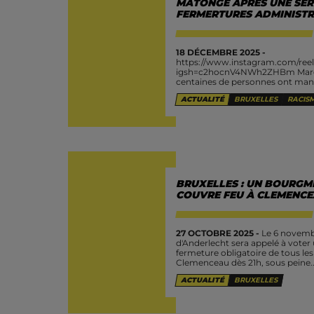
MATONGÉ APRES UNE SERI
FERMERTURES ADMINISTRA
18 DÉCEMBRE 2025 -
https://www.instagram.com/ree
igsh=c2hocnV4NWh2ZHBm Mardi 
centaines de personnes ont manif
Matongé et en soutien aux comme
ACTUALITÉ
BRUXELLES
RACIS
manifestation faisait suite à une «
BRUXELLES : UN BOURGME
COUVRE FEU À CLEMENC
27 OCTOBRE 2025 -
Le 6 novemb
d'Anderlecht sera appelé à voter 
fermeture obligatoire de tous l
Clemenceau dès 21h, sous peine..
ACTUALITÉ
BRUXELLES