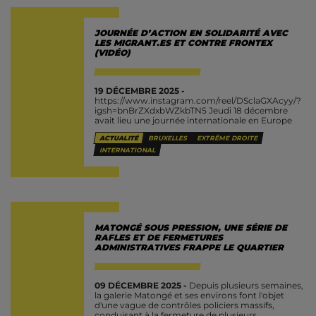
JOURNÉE D’ACTION EN SOLIDARITÉ AVEC
LES MIGRANT.ES ET CONTRE FRONTEX
(VIDÉO)
19 DÉCEMBRE 2025 -
https://www.instagram.com/reel/DSclaGXAcyy/?
igsh=bnBrZXdxbWZkbTN5 Jeudi 18 décembre
avait lieu une journée internationale en Europe
d’action contre Frontex, l’agence européenne de
ACTUALITÉ
BRUXELLES
EXTRÊME DROITE
contrôle et de militarisation des frontières de
l’Europe et de l’espace Schengen, mais aussi...
INTERNATIONAL
MATONGÉ SOUS PRESSION, UNE SÉRIE DE
RAFLES ET DE FERMETURES
ADMINISTRATIVES FRAPPE LE QUARTIER
09 DÉCEMBRE 2025 -
Depuis plusieurs semaines,
la galerie Matongé et ses environs font l'objet
d'une vague de contrôles policiers massifs,
conduisant à la fermeture de plusieurs