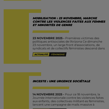
MOBILISATION : 23 NOVEMBRE, MARCHE
CONTRE LES VIOLENCES FAITES AUX FEMMES
ET MINORITÉS DE GENRE
23 NOVEMBRE 2025 -
Premières victimes des
politiques antisociales de l'Arizona Ce dimanche
23 novembre, un large front d'associations, de
syndicats et de collectifs féministes descend dans
les rues de la capitale à l'appel de...
ACTUALITÉ
FÉMINISME
INCESTE : UNE URGENCE SOCIÉTALE
14 NOVEMBRE 2025 -
Pour ce 18 novembre, la
Journée internationale contre les violences faites
aux enfants, des collectives militant·es féministes,
lancent une campagne de mails massive à
destination du Délégué Général aux droits...