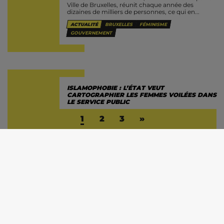
Ville de Bruxelles, réunit chaque année des
dizaines de milliers de personnes, ce qui en...
ACTUALITÉ
BRUXELLES
FÉMINISME
GOUVERNEMENT
ISLAMOPHOBIE : L’ÉTAT VEUT
CARTOGRAPHIER LES FEMMES VOILÉES DANS
LE SERVICE PUBLIC
1
2
3
»
27 MAI 2025 -
Ces derniers mois, l’islamophobie
s’est banalisée jusque dans les plus hautes
sphères politiques en Belgique, alors même que
des actes violents d’extrême droite se multiplient.
À Bruxelles, une ratonnade menée...
ACTUALITÉ
EXTRÊME DROITE
FÉMINISME
VIOLENCES POLICIERES LORS DE LA PRIDE,