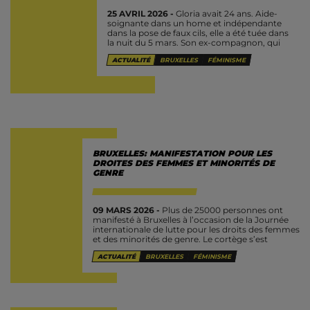
25 AVRIL 2026 -
Gloria avait 24 ans. Aide-
soignante dans un home et indépendante
dans la pose de faux cils, elle a été tuée dans
la nuit du 5 mars. Son ex-compagnon, qui
n’acceptait...
ACTUALITÉ
BRUXELLES
FÉMINISME
BRUXELLES: MANIFESTATION POUR LES
DROITES DES FEMMES ET MINORITÉS DE
GENRE
09 MARS 2026 -
Plus de 25000 personnes ont
manifesté à Bruxelles à l’occasion de la Journée
internationale de lutte pour les droits des femmes
et des minorités de genre. Le cortège s’est
élancé...
ACTUALITÉ
BRUXELLES
FÉMINISME