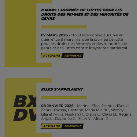
8 MARS : JOURNÉE DE LUTTES POUR LES
DROITS DES FEMMES ET DES MINORITÉS DE
GENRE
07 MARS 2026 -
"Tou·tes en grève aucun·e en
guerre" Le 8 mars marque la journée de lutte
pour les droits des femmes et des minorités de
genre et des luttes contre le système patriarcal....
ACTUALITÉ
FÉMINISME
ELLES S’APPELAIENT
BX
08 JANVIER 2026 -
Marina, Élisa, Jeanne d'Arc U.,
DV
Zahra, Thessa, Gaetana, Maria Mia “K”, Wendy,
Lilia et Anna, Naskah H., Diana L., Olivia B., Regina,
Anja L., Daphnée C., Ellen V., Alison D.,...
ACTUALITÉ
FÉMINISME