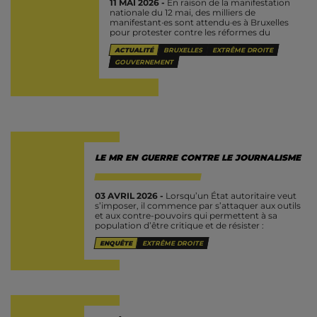
11 MAI 2026 -
En raison de la manifestation
nationale du 12 mai, des milliers de
manifestant·es sont attendu·es à Bruxelles
pour protester contre les réformes du
gouvernement fédéral de la coalition
ACTUALITÉ
BRUXELLES
EXTRÊME DROITE
Arizona (N-VA,...
GOUVERNEMENT
LE MR EN GUERRE CONTRE LE JOURNALISME
03 AVRIL 2026 -
Lorsqu’un État autoritaire veut
s’imposer, il commence par s’attaquer aux outils
et aux contre-pouvoirs qui permettent à sa
population d’être critique et de résister :
l’enseignement, les universités, le journalisme,...
ENQUÊTE
EXTRÊME DROITE