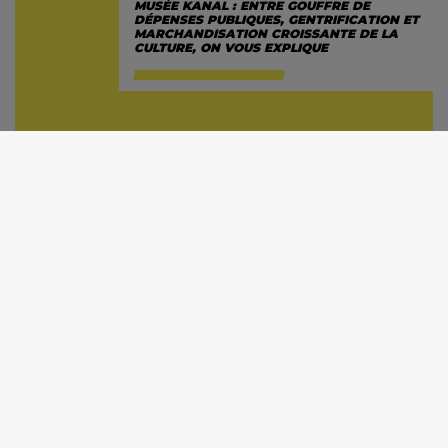
MUSÉE KANAL : ENTRE GOUFFRE DE
DÉPENSES PUBLIQUES, GENTRIFICATION ET
MARCHANDISATION CROISSANTE DE LA
CULTURE, ON VOUS EXPLIQUE
02 AVRIL 2026 -
Plus de 230 millions d'euros
d'argent public dépensés depuis le début du
projet Depuis 2015, l’ancien garage Citroën de 40
000 mètres carrés, situé au rond-point Yser à
Bruxelles, est en...
ACTUALITÉ
BRUXELLES
CULTURE : DES SYNDICATS BELGES
APPELLENT AU BOYCOTT DE L'EUROVISION
FACE À LA PARTICIPATION D’ISRAËL
02 MARS 2026 -
Depuis mardi 17 février, des
syndicats de chaînes publiques belges, à la VRT
comme à la RTBF, appellent conjointement au
boycott du Concours Eurovision de la chanson,
en raison de...
ACTUALITÉ
INTERNATIONAL
PALESTINE