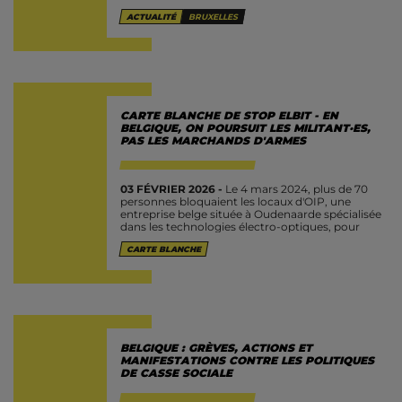
attaqué des antifascistes à...
ACTUALITÉ
BRUXELLES
CARTE BLANCHE DE STOP ELBIT - EN
BELGIQUE, ON POURSUIT LES MILITANT·ES,
PAS LES MARCHANDS D'ARMES
03 FÉVRIER 2026 -
Le 4 mars 2024, plus de 70
personnes bloquaient les locaux d'OIP, une
entreprise belge située à Oudenaarde spécialisée
dans les technologies électro‑optiques, pour
dénoncer les liens de cette filiale...
CARTE BLANCHE
BELGIQUE : GRÈVES, ACTIONS ET
MANIFESTATIONS CONTRE LES POLITIQUES
DE CASSE SOCIALE