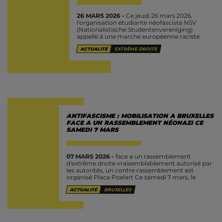
26 MARS 2026 -
Ce jeudi 26 mars 2026,
l'organisation étudiante néofasciste NSV
(Nationalistische Studentenvereniging)
appelle à une marche européenne raciste
pour la "remigration". Chaque année, cette
ACTUALITÉ
EXTRÊME DROITE
manifestation prend place dans une ville
flamande...
ANTIFASCISME : MOBILISATION A BRUXELLES
FACE A UN RASSEMBLEMENT NÉONAZI CE
SAMEDI 7 MARS
07 MARS 2026 -
face a un rassemblement
d'extrême droite vraisemblablement autorisé par
les autorités, un contre rassemblement est
organisé Place Poelart Ce samedi 7 mars, le
groupe néo-fasciste « Nation » organise un
ACTUALITÉ
BRUXELLES
rassemblement...