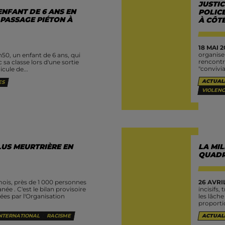
JUSTIC
ENFANT DE 6 ANS EN
POLIC
 PASSAGE PIÉTON À
À CÔTÉ
18 MAI 2
organise
h50, un enfant de 6 ans, qui
rencontr
sa classe lors d'une sortie
"convivial
cule de...
ACTUAL
ES
VIOLENC
LUS MEURTRIÈRE EN
LA MIL
QUADRI
ois, près de 1 000 personnes
26 AVRIL
née . C'est le bilan provisoire
incisifs,
es par l'Organisation
les lâche
proportio
NTERNATIONAL
RACISME
ACTUAL