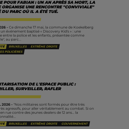
E POUR FABIAN : UN AN APRÈS SA MORT, LA
E ORGANISE UNE RENCONTRE "CONVIVIALE"
 DU PARC OÙ IL A ÉTÉ TUÉ.
026 -
Ce dimanche 17 mai, la commune de Koekelberg
 un événement baptisé « Discovery Kid's » : une
e entre la police et les enfants, présentée comme
e", au parc...
ITÉ
BRUXELLES
EXTRÊME DROITE
ES POLICIÈRES
ITARISATION DE L'ESPACE PUBLIC :
LLER, SURVEILLER, RAFLER
 2026 -
"Nos militaires sont formés pour être très
 très agressifs, pour aller véritablement au combat. Si on
 en rue contre des jeunes dealers de 12 ans… la
nnalité...
ITÉ
BRUXELLES
EXTRÊME DROITE
GOUVERNEMENT