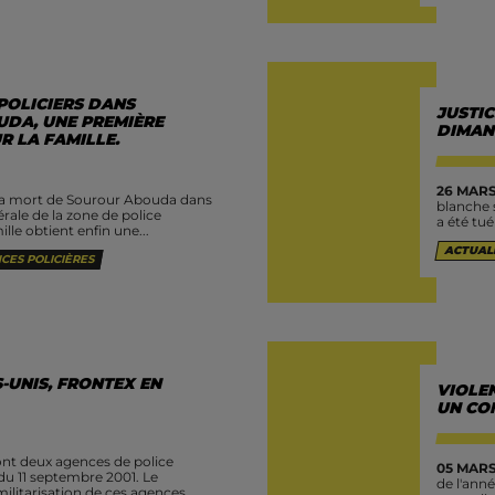
POLICIERS DANS
JUSTI
UDA, UNE PREMIÈRE
DIMAN
R LA FAMILLE.
26 MARS
 la mort de Sourour Abouda dans
blanche 
érale de la zone de police
a été tué i
mille obtient enfin une...
ACTUAL
CES POLICIÈRES
S-UNIS, FRONTEX EN
VIOLE
UN CO
ont deux agences de police
05 MARS
du 11 septembre 2001. Le
de l'ann
ilitarisation de ces agences