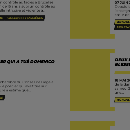
n contrôle au faciès à Bruxelles
07 JUIN 
 de 16 ans a subi un contrôle au
Depuis le
lle intrusive et violente à...
l’enseig
cœur de B
ME
VIOLENCES POLICIÈRES
ACTUAL
VIOLENC
DEUX 
IER QUI A TUÉ DOMENICO
BLESS
18 MAI 2
la chambre du Conseil de Liège a
de la dan
e policier qui avait tiré sur
samedi 2
le a estimé que...
une...
ES
ACTUAL