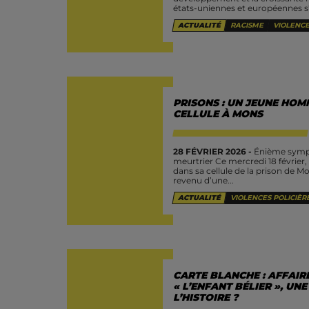
états-uniennes et européennes s'i
ACTUALITÉ
RACISME
VIOLENCE
PRISONS : UN JEUNE HOM
CELLULE À MONS
28 FÉVRIER 2026 -
Énième sympt
meurtrier Ce mercredi 18 février
dans sa cellule de la prison de M
revenu d’une...
ACTUALITÉ
VIOLENCES POLICIÈR
CARTE BLANCHE : AFFAIR
« L’ENFANT BÉLIER », UNE
L’HISTOIRE ?