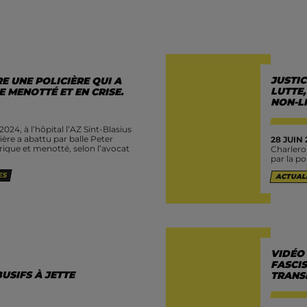
JUSTIC
E UNE POLICIÈRE QUI A
LUTTE
 MENOTTÉ ET EN CRISE.
NON-L
24, à l’hôpital l’AZ Sint-Blasius
re a abattu par balle Peter
28 JUIN 
rique et menotté, selon l’avocat
Charlero
par la po
ES
ACTUAL
VIDÉO 
FASCIS
USIFS À JETTE
TRANS