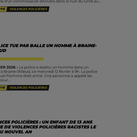
le d'un commissariat d'Anvers dans la nuit du lundi au...
ITÉ
VIOLENCES POLICIÈRES
ICE TUE PAR BALLE UN HOMME À BRAINE-
EUD
ER 2026 -
La police a abattu un homme dans un
à Braine-l'Alleud, ce mercredi 12 février à 9h. La police
que l'homme était armé. Une personne a appelé les
our...
ITÉ
VIOLENCES POLICIÈRES
CES POLICIÈRES : UN ENFANT DE 13 ANS
E DE VIOLENCES POLICIÈRES RACISTES LE
DU NOUVEL AN