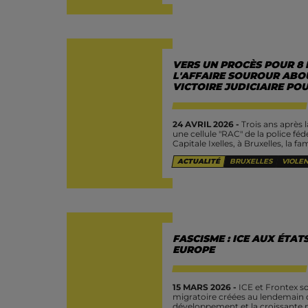
VERS UN PROCÈS POUR 8 
L'AFFAIRE SOUROUR ABO
VICTOIRE JUDICIAIRE POU
24 AVRIL 2026 -
Trois ans après
une cellule "RAC" de la police féd
Capitale Ixelles, à Bruxelles, la fa
ACTUALITÉ
BRUXELLES
VIOLEN
FASCISME : ICE AUX ÉTAT
EUROPE
15 MARS 2026 -
ICE et Frontex s
migratoire créées au lendemain 
développement et la croissante m