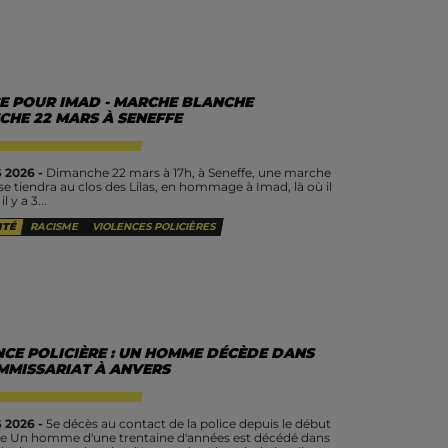
CE POUR IMAD - MARCHE BLANCHE
CHE 22 MARS À SENEFFE
 2026 -
Dimanche 22 mars à 17h, à Seneffe, une marche
se tiendra au clos des Lilas, en hommage à Imad, là où il
l y a 3...
ITÉ
RACISME
VIOLENCES POLICIÈRES
NCE POLICIÈRE : UN HOMME DÉCÈDE DANS
MMISSARIAT À ANVERS
 2026 -
5e décès au contact de la police depuis le début
ée Un homme d'une trentaine d'années est décédé dans