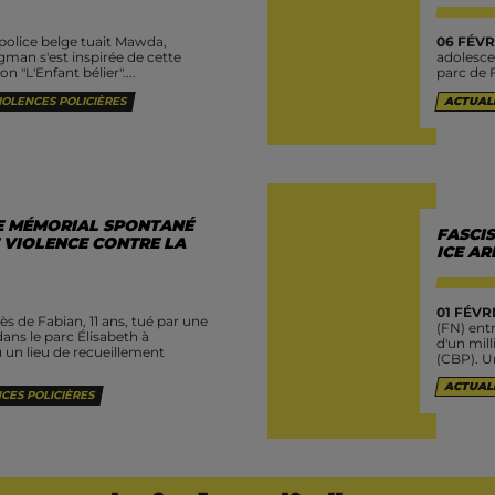
a police belge tuait Mawda,
06 FÉVR
gman s'est inspirée de cette
adolesce
n "L'Enfant bélier"....
parc de F
IOLENCES POLICIÈRES
ACTUAL
LE MÉMORIAL SPONTANÉ
FASCIS
 VIOLENCE CONTRE LA
ICE AR
01 FÉVRI
s de Fabian, 11 ans, tué par une
(FN) ent
dans le parc Élisabeth à
d'un mil
 un lieu de recueillement
(CBP). Un
ACTUAL
CES POLICIÈRES