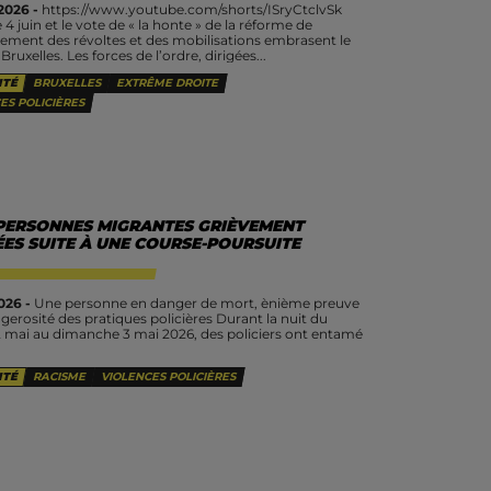
2026 -
https://www.youtube.com/shorts/ISryCtclvSk
 4 juin et le vote de « la honte » de la réforme de
nement des révoltes et des mobilisations embrasent le
ruxelles. Les forces de l’ordre, dirigées...
ITÉ
BRUXELLES
EXTRÊME DROITE
ES POLICIÈRES
PERSONNES MIGRANTES GRIÈVEMENT
ÉES SUITE À UNE COURSE-POURSUITE
026 -
Une personne en danger de mort, ènième preuve
gerosité des pratiques policières Durant la nuit du
 mai au dimanche 3 mai 2026, des policiers ont entamé
ITÉ
RACISME
VIOLENCES POLICIÈRES