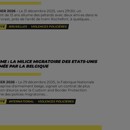
IER 2026 -
Le 31 décembre 2025, vers 21h30, un
nt de 13 ans allume des pétards avec deux ami·es dans le
orest, près de l'arrêt de tram Rochefort, à quelques...
ITÉ
BRUXELLES
VIOLENCES POLICIÈRES
ME : LA MILICE MIGRATOIRE DES ETATS-UNIS
MÉE PAR LA BELGIQUE
ER 2026 -
Le 29 décembre 2025, la Fabrique Nationale
reprise d'armement belge, signait un contrat de plus
lion d'euros avec la Custom and Border Protection
e des polices migratoires...
ITÉ
INTERNATIONAL
VIOLENCES POLICIÈRES