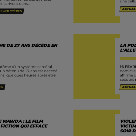
une cellu
nscrivent dans...
ACTUAL
S POLICIÈRES
ME DE 27 ANS DÉCÈDE EN
LA POL
L'ALL
ôme d’un système carcéral
16 FÉVRI
, un détenu de 27 ans est décédé
domicile 
ons, quelques heures après être
affirme 
secours p
ES
ACTUAL
E MAWDA : LE FILM
VIOLEN
 FICTION QUI EFFACE
VICTIM
SOIR 