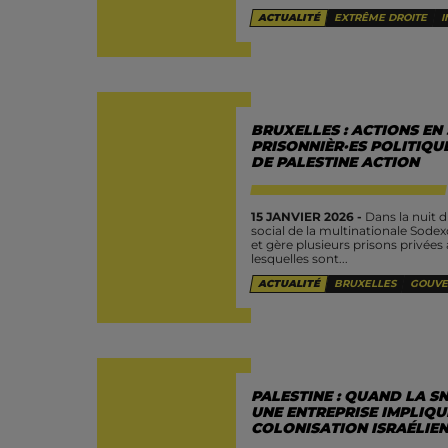
ACTUALITÉ
EXTRÊME DROITE
I
BRUXELLES : ACTIONS EN
PRISONNIÈR·ES POLITIQU
DE PALESTINE ACTION
15 JANVIER 2026 -
Dans la nuit du
social de la multinationale Sodex
et gère plusieurs prisons privée
lesquelles sont...
ACTUALITÉ
BRUXELLES
GOUVE
PALESTINE : QUAND LA SN
UNE ENTREPRISE IMPLIQU
COLONISATION ISRAÉLIE