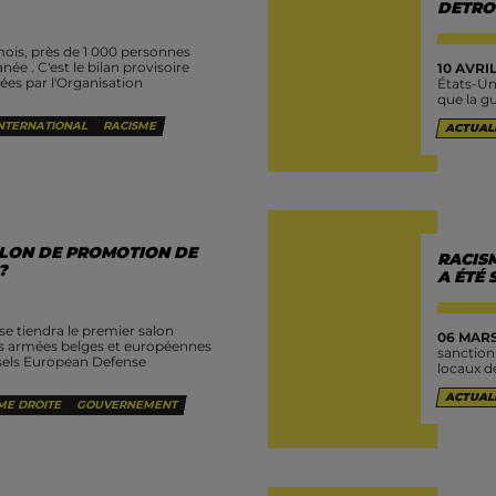
DETRO
ois, près de 1 000 personnes
née . C'est le bilan provisoire
10 AVRIL
es par l'Organisation
États-Uni
que la gu
NTERNATIONAL
RACISME
ACTUAL
ALON DE PROMOTION DE
RACISM
?
A ÉTÉ
se tiendra le premier salon
06 MARS
 armées belges et européennes
sanction
sels European Defense
locaux de
ACTUAL
ME DROITE
GOUVERNEMENT