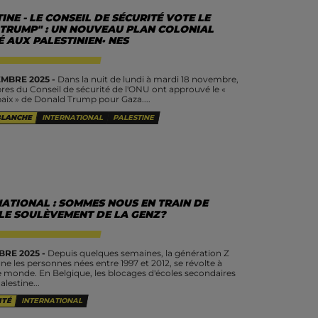
INE - LE CONSEIL DE SÉCURITÉ VOTE LE
 TRUMP" : UN NOUVEAU PLAN COLONIAL
 AUX PALESTINIEN· NES
MBRE 2025 -
Dans la nuit de lundi à mardi 18 novembre,
es du Conseil de sécurité de l'ONU ont approuvé le «
paix » de Donald Trump pour Gaza....
BLANCHE
INTERNATIONAL
PALESTINE
NATIONAL : SOMMES NOUS EN TRAIN DE
 LE SOULÈVEMENT DE LA GENZ?
BRE 2025 -
Depuis quelques semaines, la génération Z
ne les personnes nées entre 1997 et 2012, se révolte à
le monde. En Belgique, les blocages d'écoles secondaires
alestine...
ITÉ
INTERNATIONAL