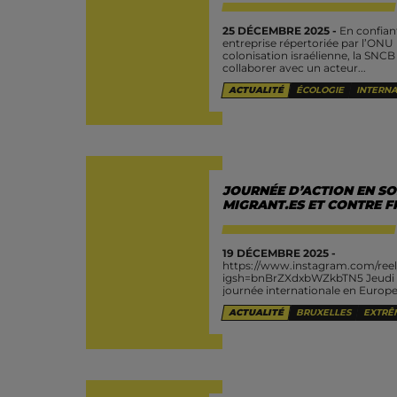
25 DÉCEMBRE 2025 -
En confiant
entreprise répertoriée par l’ONU 
colonisation israélienne, la SNC
collaborer avec un acteur...
ACTUALITÉ
ÉCOLOGIE
INTERNA
JOURNÉE D’ACTION EN SO
MIGRANT.ES ET CONTRE F
19 DÉCEMBRE 2025 -
https://www.instagram.com/ree
igsh=bnBrZXdxbWZkbTN5 Jeudi 1
journée internationale en Europe
l’agence européenne de contrôle 
ACTUALITÉ
BRUXELLES
EXTRÊ
frontières de l’Europe et de l’esp