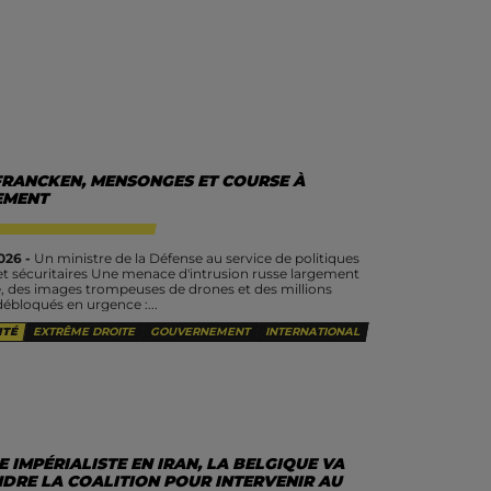
FRANCKEN, MENSONGES ET COURSE À
EMENT
026 -
Un ministre de la Défense au service de politiques
 et sécuritaires Une menace d'intrusion russe largement
, des images trompeuses de drones et des millions
débloqués en urgence :...
ITÉ
EXTRÊME DROITE
GOUVERNEMENT
INTERNATIONAL
 IMPÉRIALISTE EN IRAN, LA BELGIQUE VA
NDRE LA COALITION POUR INTERVENIR AU