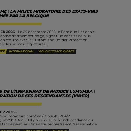
ME : LA MILICE MIGRATOIRE DES ETATS-UNIS
MÉE PAR LA BELGIQUE
ER 2026 -
Le 29 décembre 2025, la Fabrique Nationale
reprise d'armement belge, signait un contrat de plus
lion d'euros avec la Custom and Border Protection
e des polices migratoires...
ITÉ
INTERNATIONAL
VIOLENCES POLICIÈRES
 DE L’ASSASSINAT DE PATRICE LUMUMBA :
RATION DE SES DESCENDANT·ES (VIDÉO)
ER 2026 -
/www.instagram.com/reel/DTyA3lCjRE4/?
1bzV5bDBocjZ0 Il y 65 ans, suite à l'indépendance du
Etat belge et les Etats-Unis orchestraient l'assassinat de
 Emery Lumumba, premier Premier ministre du Congo