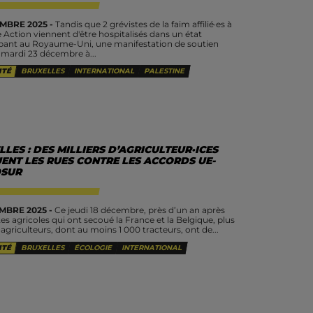
MBRE 2025 -
Tandis que 2 grévistes de la faim affilié·es à
e Action viennent d'être hospitalisés dans un état
ant au Royaume-Uni, une manifestation de soutien
u mardi 23 décembre à...
ITÉ
BRUXELLES
INTERNATIONAL
PALESTINE
LES : DES MILLIERS D’AGRICULTEUR·ICES
ENT LES RUES CONTRE LES ACCORDS UE-
SUR
MBRE 2025 -
Ce jeudi 18 décembre, près d’un an après
tes agricoles qui ont secoué la France et la Belgique, plus
agriculteurs, dont au moins 1 000 tracteurs, ont de...
ITÉ
BRUXELLES
ÉCOLOGIE
INTERNATIONAL