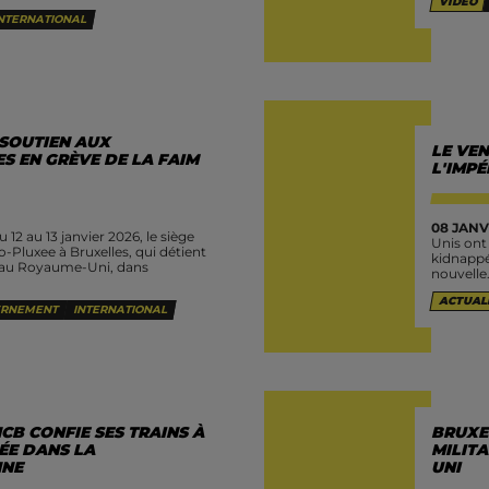
VIDÉO
indépend
NTERNATIONAL
 SOUTIEN AUX
LE VEN
ES EN GRÈVE DE LA FAIM
L'IMPÉ
08 JANV
 12 au 13 janvier 2026, le siège
Unis ont
o-Pluxee à Bruxelles, qui détient
kidnappé
s au Royaume-Uni, dans
nouvelle.
ACTUAL
RNEMENT
INTERNATIONAL
CB CONFIE SES TRAINS À
BRUXE
ÉE DANS LA
MILITA
NNE
UNI