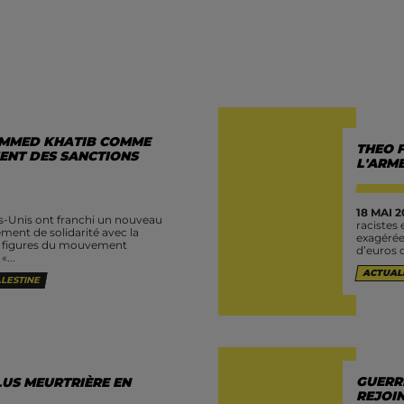
AMMED KHATIB COMME
THEO 
SENT DES SANCTIONS
L'ARM
18 MAI 2
ts-Unis ont franchi un nouveau
racistes
ent de solidarité avec la
exagérée
rs figures du mouvement
d’euros 
...
ACTUAL
LESTINE
GUERRE
LUS MEURTRIÈRE EN
REJOI