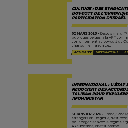
CULTURE : DES SYNDICAT
BOYCOTT DE L'EUROVISIO
PARTICIPATION D’ISRAËL
02 MARS 2026 -
Depuis mardi 17 
publiques belges, à la VRT comme
conjointement au boycott du Co
chanson, en raison de...
ACTUALITÉ
INTERNATIONAL
PA
INTERNATIONAL : L'ÉTAT 
NÉGOCIENT DES ACCORDS
TALIBAN POUR EXPULSER 
AFGHANISTAN
31 JANVIER 2026 -
Freddy Roosem
étrangers en Belgique, s'est rend
pour négocier avec le régime afgh
Akhundzada, chef suprême...