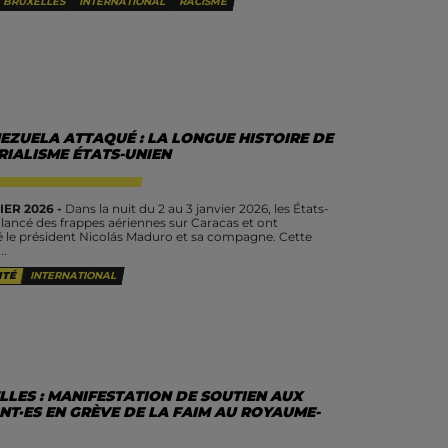
BRUXELLES
INTERNATIONAL
RACISME
ant et figure majeure des...
EZUELA ATTAQUÉ : LA LONGUE HISTOIRE DE
RIALISME ÉTATS-UNIEN
IER 2026 -
Dans la nuit du 2 au 3 janvier 2026, les États-
 lancé des frappes aériennes sur Caracas et ont
 le président Nicolás Maduro et sa compagne. Cette
..
ITÉ
INTERNATIONAL
LLES : MANIFESTATION DE SOUTIEN AUX
NT·ES EN GRÈVE DE LA FAIM AU ROYAUME-