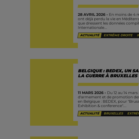
28 AVRIL 2026 -
En moins de 4 m
ont déjà perdu la vie en Méditerra
que dressent les données compilé
Internationale...
ACTUALITÉ
EXTRÊME DROITE
I
BELGIQUE : BEDEX, UN S
LA GUERRE À BRUXELLES 
11 MARS 2026 -
Du 12 au 14 mars 
d'armement et de promotion des
en Belgique : BEDEX, pour "Brus
Exhibition & conference"....
ACTUALITÉ
BRUXELLES
EXTRÊ