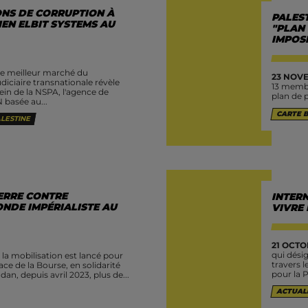
ONS DE CORRUPTION À
PALEST
IEN ELBIT SYSTEMS AU
"PLAN
IMPOSÉ
le meilleur marché du
23 NOVE
iciaire transnationale révèle
13 membr
in de la NSPA, l'agence de
plan de 
 basée au...
CARTE 
LESTINE
ERRE CONTRE
INTER
NDE IMPÉRIALISTE AU
VIVRE
21 OCTO
qui désig
la mobilisation est lancé pour
travers 
ce de la Bourse, en solidarité
pour la P
an, depuis avril 2023, plus de...
ACTUAL