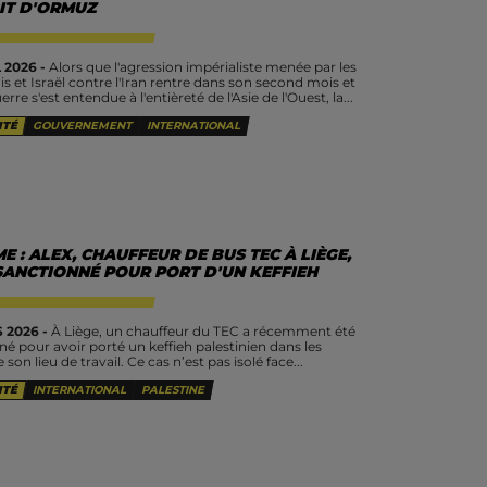
IT D'ORMUZ
 2026 -
Alors que l'agression impérialiste menée par les
s et Israël contre l'Iran rentre dans son second mois et
erre s'est entendue à l'entièreté de l'Asie de l'Ouest, la...
ITÉ
GOUVERNEMENT
INTERNATIONAL
E : ALEX, CHAUFFEUR DE BUS TEC À LIÈGE,
 SANCTIONNÉ POUR PORT D'UN KEFFIEH
 2026 -
À Liège, un chauffeur du TEC a récemment été
né pour avoir porté un keffieh palestinien dans les
 son lieu de travail. Ce cas n’est pas isolé face...
ITÉ
INTERNATIONAL
PALESTINE