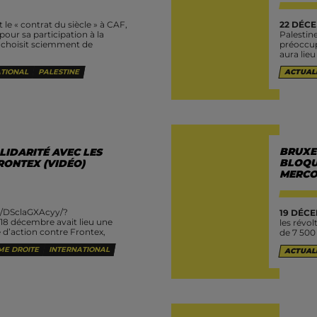
 le « contrat du siècle » à CAF,
22 DÉCE
pour sa participation à la
Palestin
B choisit sciemment de
préoccup
aura lie
TIONAL
PALESTINE
ACTUAL
BRUXEL
LIDARITÉ AVEC LES
BLOQU
RONTEX (VIDÉO)
MERCO
l/DSclaGXAcyy/?
19 DÉCE
8 décembre avait lieu une
les révol
 d’action contre Frontex,
de 7 500 
et de militarisation des
ME DROITE
INTERNATIONAL
ACTUAL
ace Schengen, mais aussi...