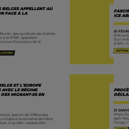
S BELGES APPELLENT AU
FASCIS
N FACE À LA
ICE AR
01 FÉVRI
février, des syndicats de chaînes
(FN) ent
 à la RTBF, appellent
d'un mil
ncours Eurovision de la
(CBP). Un
ACTUAL
LESTINE
BELGE ET L'EUROPE
 AVEC LE RÉGIME
PROCÈS
DES MIGRANT·ES EN
DÉCLA
21 JANVI
https:/
ont, patron de l'Office des
igsh=NzQ
u à Kaboul la semaine dernière,
Congo, l'
an. À sa tête : Haibatullah
Patrice