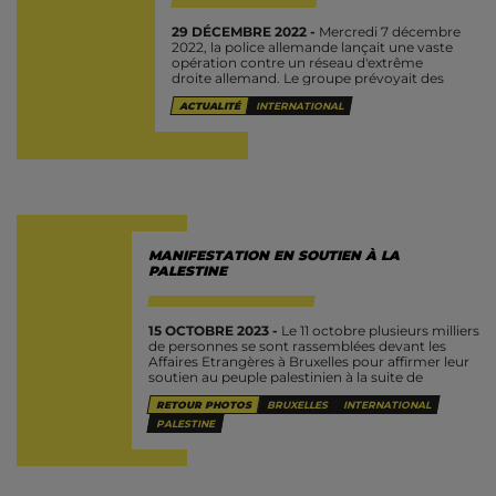
29 DÉCEMBRE 2022 -
Mercredi 7 décembre
2022, la police allemande lançait une vaste
opération contre un réseau d'extrême
droite allemand. Le groupe prévoyait des
attentats contre des institutions
ACTUALITÉ
INTERNATIONAL
allemandes, dont une qui avait...
MANIFESTATION EN SOUTIEN À LA
PALESTINE
15 OCTOBRE 2023 -
Le 11 octobre plusieurs milliers
de personnes se sont rassemblées devant les
Affaires Etrangères à Bruxelles pour affirmer leur
soutien au peuple palestinien à la suite de
l'offensive armée lancée...
RETOUR PHOTOS
BRUXELLES
INTERNATIONAL
PALESTINE