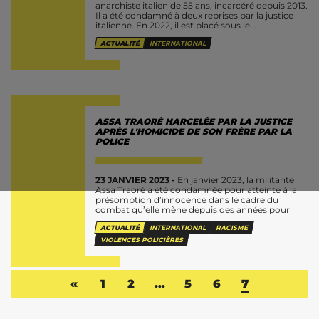
anarchiste italien de 55 ans, incarcéré depuis 2013.
Il a été condamné à deux reprises par la justice
italienne. En 2022, il est placé sous le...
ACTUALITÉ
INTERNATIONAL
ASSA TRAORÉ HARCELÉE PAR LA JUSTICE
APRÈS L'HOMICIDE DE SON FRÈRE PAR LA
POLICE
23 JANVIER 2023 -
En janvier 2023, la militante
Assa Traoré a été condamnée pour atteinte à la
présomption d’innocence dans le cadre du
combat qu’elle mène depuis des années pour
faire “justice et...
ACTUALITÉ
INTERNATIONAL
RACISME
VIOLENCES POLICIÈRES
«
1
2
…
5
6
7
LE ROJAVA ET LE KURDISTAN IRAKIEN SOUS