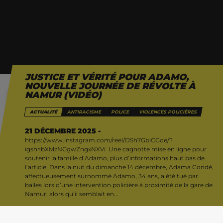
JUSTICE ET VÉRITÉ POUR ADAMO,
NOUVELLE JOURNÉE DE RÉVOLTE À
NAMUR (VIDÉO)
ACTUALITÉ
ANTIRACISME
POLICE
VIOLENCES POLICIÈRES
21 DÉCEMBRE 2025 -
https://www.instagram.com/reel/DSh7GblCGoe/?
igsh=bXMzNGgwZngxNXVi Une cagnotte mise en ligne pour
soutenir la famille d’Adamo, plus d’informations haut bas de
l’article. Dans la nuit du dimanche 14 décembre, Adama Condé,
affectueusement surnommé Adamo, 34 ans, a été tué par
balles lors d’une intervention policière à proximité de la gare de
Namur, alors qu’il semblait en...