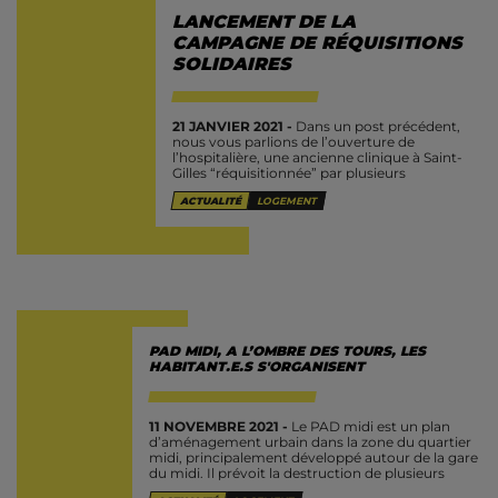
LANCEMENT DE LA
CAMPAGNE DE RÉQUISITIONS
SOLIDAIRES
21 JANVIER 2021 -
Dans un post précédent,
nous vous parlions de l’ouverture de
l’hospitalière, une ancienne clinique à Saint-
Gilles “réquisitionnée” par plusieurs
groupes pour la transformer en un
ACTUALITÉ
LOGEMENT
bâtiment servant de logement et...
PAD MIDI, A L’OMBRE DES TOURS, LES
HABITANT.E.S S'ORGANISENT
11 NOVEMBRE 2021 -
Le PAD midi est un plan
d’aménagement urbain dans la zone du quartier
midi, principalement développé autour de la gare
du midi. Il prévoit la destruction de plusieurs
bâtiments suivie...