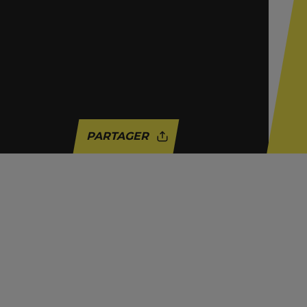
PARTAGER
ACTUALITÉ
ARIZONA
BELGIQUE
EUROPE
EXTRÊME DROITE
FASCISME
GOUVERNEMENT
INTERNATIONAL
MILITARISME