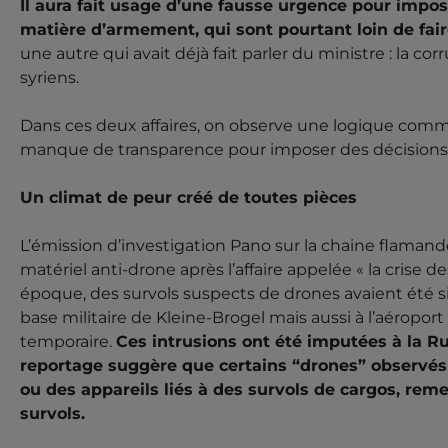
Il aura fait usage d’une fausse urgence pour impo
THEO FRANCKEN,
matière d’armement, qui sont pourtant loin de fai
COURSE À L’ARM
une autre qui avait déjà fait parler du ministre : la co
syriens.
ACTUALITÉ
ARIZONA
BELGIQUE
EUROPE
EXTRÊME DROITE
FA
Dans ces deux affaires, on observe une logique commu
manque de transparence pour imposer des décisions p
Un ministre de la Défense au service de 
18 MAI 2026 -
d'intrusion russe largement exagérée, des images tr
débloqués en urgence : une enquête de l'émission d
Un climat de peur créé de toutes pièces
Francken, ministre de la Défense (NVA), a contribué à in
L’émission d’investigation Pano sur la chaine flamand
matériel anti-drone après l’affaire appelée « la crise
époque, des survols suspects de drones avaient été s
base militaire de Kleine-Brogel mais aussi à l’aérop
temporaire.
Ces intrusions ont été imputées à la R
reportage suggère que certains “drones” observés 
ou des appareils liés à des survols de cargos, reme
survols.