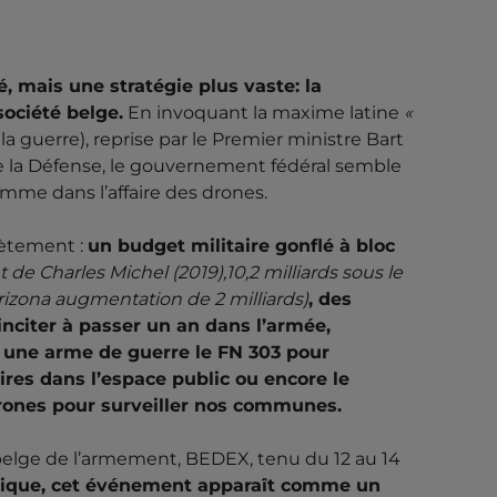
é, mais une stratégie plus vaste: la
société belge.
En invoquant la maxime latine
«
 la guerre), reprise par le Premier ministre Bart
e la Défense, le gouvernement fédéral semble
comme dans l’affaire des drones.
crètement :
un budget militaire gonflé à bloc
e Charles Michel (2019),10,2 milliards sous le
rizona augmentation de 2 milliards)
, des
inciter à passer un an dans l’armée,
e une arme de guerre le FN 303 pour
ires dans l’espace public ou encore le
 drones pour surveiller nos communes.
n belge de l’armement, BEDEX, tenu du 12 au 14
ogique, cet événement apparaît comme un