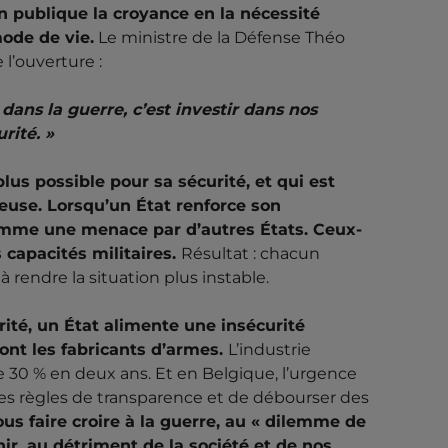
n publique la croyance en la nécessité
mode de vie.
Le ministre de la Défense Théo
 l’ouverture :
 dans la guerre, c’est investir dans nos
rité. »
plus possible pour sa sécurité, et qui est
reuse. Lorsqu’un État renforce son
omme une menace par d’autres États. Ceux-
 capacités militaires.
Résultat : chacun
 rendre la situation plus instable.
rité, un État alimente une insécurité
sont les fabricants d’armes.
L’industrie
e 30 % en deux ans. Et en Belgique, l’urgence
es règles de transparence et de débourser des
ous faire croire à la guerre, au « dilemme de
hir, au détriment de la société et de nos