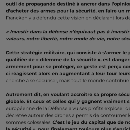
outil de propagande destiné à ancrer dans l’opinio
d’acheter des armes pour la sécurité, en faire un 
Francken y a défendu cette vision en déclarant lors de
« Investir dans la défense n’équivaut pas à investir
valeurs, notre liberté, notre mode de vie, notre sécu
Cette stratégie militaire, qui consiste à s’armer le 
qualifiée de « dilemme de la sécurité », est dange
armement pour se protéger, ce geste est perçu c
ci réagissent alors en augmentant à leur tour leurs
cherche à se sécuriser, mais tout le monde contribue à
Autrement dit, en voulant accroître sa propre sécu
globale. Et ceux et celles qui y gagnent vraiment 
européenne de la Défense a vu ses profits exploser d
décrétée autour des drones a permis de contourner l
sommes colossales.
C’est le jeu du capital que de n
la sécurité », pour finalement toujours plus s’enric