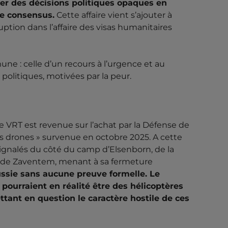
ser des décisions politiques opaques en
 MENSONGES ET
re consensus.
Cette affaire vient s’ajouter à
EMENT
rruption dans l’affaire des visas humanitaires
SCISME
GOUVERNEMENT
INTERNATIONAL
MILITARISME
ne : celle d’un recours à l’urgence et au
olitiques, motivées par la peur.
politiques racistes et sécuritaires Une menace
ompeuses de drones et des millions d’euros
’investigation Pano révèle comment Theo
staller un climat de...
e VRT est revenue sur l’achat par la Défense de
 des drones » survenue en octobre 2025. A cette
ignalés du côté du camp d’Elsenborn, de la
ort de Zaventem, menant à sa fermeture
ussie sans aucune preuve formelle. Le
pourraient en réalité être des hélicoptères
ttant en question le caractère hostile de ces