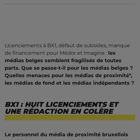
BX1 : huit licenciements et une rédaction en
colère
Réforme des médias de proximité : de 12 à 8,
un risque pour le pluralisme ?
Licenciements à BX1, défaut de subsides, manque
Rationalisation mais aussi concentration
de financement pour Médor et Imagine :
les
médiatique
médias belges semblent fragilisés de toutes
parts. Que se passe-t-il pour les médias belges ?
Medor et Imagine: slow médias en difficulté
Quelles menaces pour les médias de proximité*,
les médias de fond et les médias indépendants ?
Les médias à l'ère du capitalisme
BX1 : HUIT LICENCIEMENTS ET
UNE RÉDACTION EN COLÈRE
Le personnel du média de proximité bruxellois