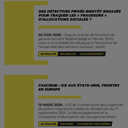
DES DÉTECTIVES PRIVÉS BIENTÔT ENGAGÉS
POUR TRAQUER LES « FRAUDEURS »
D'ALLOCATIONS SOCIALES ?
02 JUIN 2026 -
Depuis la prise de fonction du
gouvernement fédéral belge en février 2025,
celui-ci a multiplié les attaques à l’encontre de
l’ensemble des secteurs sociaux : santé,
éducation, culture, aide aux...
ACTUALITÉ
BRUXELLES
GOUVERNEMENT
FASCISME : ICE AUX ÉTATS-UNIS, FRONTEX
EN EUROPE
15 MARS 2026 -
ICE et Frontex sont deux agences
de police migratoire créées au lendemain du 11
septembre 2001. Le développement et la
croissante militarisation de ces agences états-
uniennes et européennes s'inscrivent dans...
ACTUALITÉ
RACISME
VIOLENCES POLICIÈRES