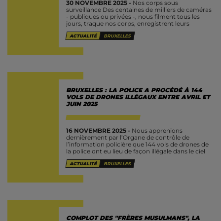
30 NOVEMBRE 2025 -
Nos corps sous
surveillance Des centaines de milliers de caméras
- publiques ou privées -, nous filment tous les
jours, traque nos corps, enregistrent leurs
mouvements. Couplées à de puissants outils...
ACTUALITÉ
BRUXELLES
BRUXELLES : LA POLICE A PROCÉDÉ À 144
VOLS DE DRONES ILLÉGAUX ENTRE AVRIL ET
JUIN 2025
16 NOVEMBRE 2025 -
Nous apprenions
dernièrement par l’Organe de contrôle de
l’information policière que 144 vols de drones de
la police ont eu lieu de façon illégale dans le ciel
bruxellois en avril,...
ACTUALITÉ
BRUXELLES
COMPLOT DES "FRÈRES MUSULMANS", LA