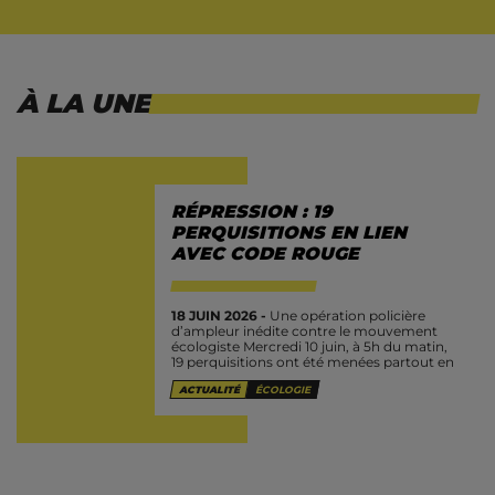
À LA UNE
RÉPRESSION : 19
PERQUISITIONS EN LIEN
AVEC CODE ROUGE
18 JUIN 2026 -
Une opération policière
d’ampleur inédite contre le mouvement
écologiste Mercredi 10 juin, à 5h du matin,
19 perquisitions ont été menées partout en
Belgique par la police judiciaire fédérale
ACTUALITÉ
ÉCOLOGIE
(PJF) dans...