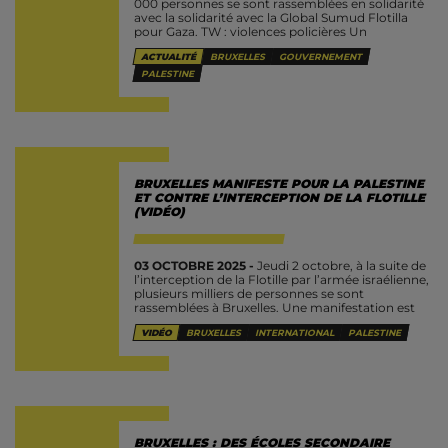
000 personnes se sont rassemblées en solidarité
avec la solidarité avec la Global Sumud Flotilla
pour Gaza. TW : violences policières Un
rassemblement s'est...
ACTUALITÉ
BRUXELLES
GOUVERNEMENT
PALESTINE
BRUXELLES MANIFESTE POUR LA PALESTINE
ET CONTRE L’INTERCEPTION DE LA FLOTILLE
(VIDÉO)
03 OCTOBRE 2025 -
Jeudi 2 octobre, à la suite de
l’interception de la Flotille par l’armée israélienne,
plusieurs milliers de personnes se sont
rassemblées à Bruxelles. Une manifestation est
partie du ministère des...
VIDÉO
BRUXELLES
INTERNATIONAL
PALESTINE
BRUXELLES : DES ÉCOLES SECONDAIRE