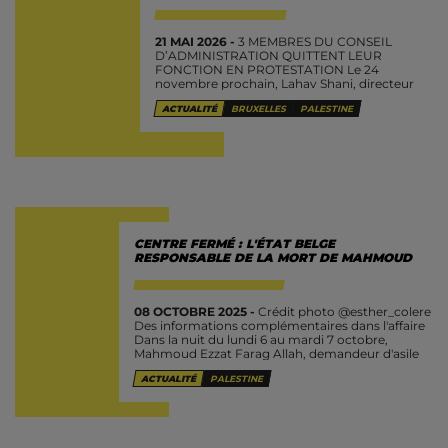
21 MAI 2026 -
3 MEMBRES DU CONSEIL
D’ADMINISTRATION QUITTENT LEUR
FONCTION EN PROTESTATION Le 24
novembre prochain, Lahav Shani, directeur
musical de l’Orchestre philharmonique
ACTUALITÉ
BRUXELLES
PALESTINE
d’Israël, viendra diriger son Orchestre de
Munich à Bruxelles, au BOZAR....
CENTRE FERMÉ : L'ÉTAT BELGE
RESPONSABLE DE LA MORT DE MAHMOUD
08 OCTOBRE 2025 -
Crédit photo @esther_colere
Des informations complémentaires dans l'affaire
Dans la nuit du lundi 6 au mardi 7 octobre,
Mahmoud Ezzat Farag Allah, demandeur d'asile
palestinien, a mis fin à ses jours dans...
ACTUALITÉ
PALESTINE