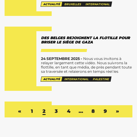
au peuple palestinien...
ACTUALITÉ
BRUXELLES
INTERNATIONAL
DES BELGES REJOIGNENT LA FLOTILLE POUR
BRISER LE SIÈGE DE GAZA
24 SEPTEMBRE 2025 -
Nous vous invitons à
relayer largement cette vidéo. Nous suivrons la
flottille, en tant que média, de près pendant toute
sa traversée et relaierons en temps réel les
informations et...
ACTUALITÉ
INTERNATIONAL
PALESTINE
«
1
2
3
4
…
8
9
»
INTERPELLATION COMMUNALE SUR LES
VIOLENCES POLICIÈRES À LA BOURSE
21 SEPTEMBRE 2025 -
Le lundi 8 septembre, des