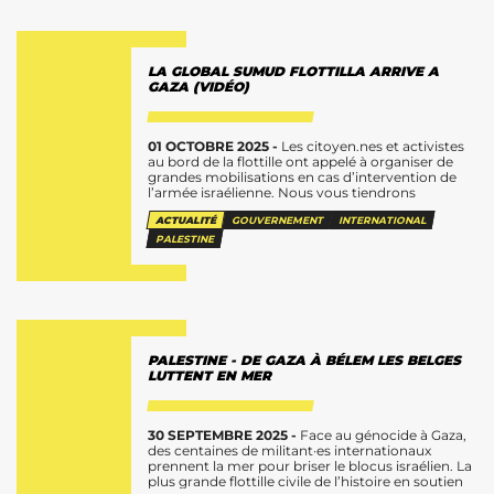
LA GLOBAL SUMUD FLOTTILLA ARRIVE A
GAZA (VIDÉO)
01 OCTOBRE 2025 -
Les citoyen.nes et activistes
au bord de la flottille ont appelé à organiser de
grandes mobilisations en cas d’intervention de
l’armée israélienne. Nous vous tiendrons
informé•es sur les prochains développements.
ACTUALITÉ
GOUVERNEMENT
INTERNATIONAL
Nous...
PALESTINE
PALESTINE - DE GAZA À BÉLEM LES BELGES
LUTTENT EN MER
30 SEPTEMBRE 2025 -
Face au génocide à Gaza,
des centaines de militant·es internationaux
prennent la mer pour briser le blocus israélien. La
plus grande flottille civile de l’histoire en soutien