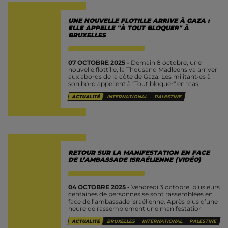
UNE NOUVELLE FLOTILLE ARRIVE À GAZA :
ELLE APPELLE "À TOUT BLOQUER" À
BRUXELLES
07 OCTOBRE 2025 -
Demain 8 octobre, une
nouvelle flottille, la Thousand Madleens va arriver
aux abords de la côte de Gaza. Les militant•es à
son bord appellent à "Tout bloquer" en "cas
d'interception"...
ACTUALITÉ
INTERNATIONAL
PALESTINE
RETOUR SUR LA MANIFESTATION EN FACE
DE L’AMBASSADE ISRAÉLIENNE (VIDÉO)
04 OCTOBRE 2025 -
Vendredi 3 octobre, plusieurs
centaines de personnes se sont rassemblées en
face de l’ambassade israélienne. Après plus d’une
heure de rassemblement une manifestation
sauvage est partie vers l’avenue Louise, où...
ACTUALITÉ
BRUXELLES
INTERNATIONAL
PALESTINE