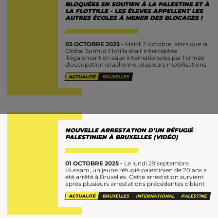
BLOQUÉES EN SOUTIEN À LA PALESTINE ET À
LA FLOTTILLE - LES ÉLEVES APPELLENT LES
AUTRES ÉCOLES À MENER DES BLOCAGES !
03 OCTOBRE 2025 -
Mardi 2 octobre, alors que la
Global Sumud Flotilla était interceptée
illégalement en eaux internationales par l'armée
d'occupation israélienne, plusieurs mobilisations
et actions ont eu lieu à Bruxelles. Notamment
ACTUALITÉ
BRUXELLES
un...
NOUVELLE ARRESTATION D’UN RÉFUGIÉ
PALESTINIEN À BRUXELLES (VIDÉO)
01 OCTOBRE 2025 -
Le lundi 29 septembre
Hussam, un jeune réfugié palestinien de 20 ans a
été arrêté à Bruxelles. Cette arrestation survient
après plusieurs arrestations précédentes ciblant
des réfugiés palestiniens lors des...
ACTUALITÉ
BRUXELLES
INTERNATIONAL
PALESTINE