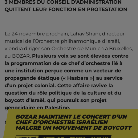
3 MEMBRES DU CONSEIL D’ADMINISTRATION
QUITTENT LEUR FONCTION EN PROTESTATION
Le 24 novembre prochain, Lahav Shani, directeur
musical de l’Orchestre philharmonique d’Israël,
viendra diriger son Orchestre de Munich à Bruxelles,
au BOZAR.
Plusieurs voix se sont élevées contre
la programmation de ce chef d’orchestre lié à
une institution perçue comme un vecteur de
propagande étatique (« Hasbara ») au service
d’un projet colonial. Cette affaire ravive la
question du rôle politique de la culture et du
boycott d’Israël, qui poursuit son projet
génocidaire en Palestine.
BOZAR MAINTIENT LE CONCERT D’UN
CHEF D’ORCHESTRE ISRAÉLIEN
Malgré les protestations, le BOZAR a choisi de
MALGRÉ UN MOUVEMENT DE BOYCOTT
maintenir la programmation.
Trois membres de
son conseil d’administration ont quitté leur