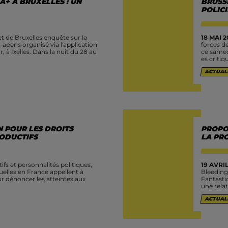
A+ À BRUXELLES : UN
BRUSSE
POLIC
t de Bruxelles enquête sur la
18 MAI 2
pens organisé via l'application
forces de
à Ixelles. Dans la nuit du 28 au
ce samedi 
es critiqu
ACTUAL
N POUR LES DROITS
PROPO
RODUCTIFS
LA PRO
ifs et personnalités politiques,
19 AVRIL
tuelles en France appellent à
Bleeding 
r dénoncer les atteintes aux
Fantastic
une relat
ACTUAL