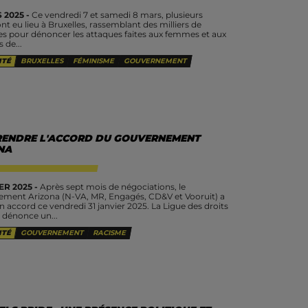
 2025 -
Ce vendredi 7 et samedi 8 mars, plusieurs
nt eu lieu à Bruxelles, rassemblant des milliers de
s pour dénoncer les attaques faites aux femmes et aux
 de...
ITÉ
BRUXELLES
FÉMINISME
GOUVERNEMENT
ENDRE L'ACCORD DU GOUVERNEMENT
NA
ER 2025 -
Après sept mois de négociations, le
ment Arizona (N-VA, MR, Engagés, CD&V et Vooruit) a
n accord ce vendredi 31 janvier 2025. La Ligue des droits
dénonce un...
ITÉ
GOUVERNEMENT
RACISME