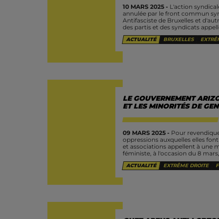
10 MARS 2025 -
L'action syndical
annulée par le front commun syn
Antifasciste de Bruxelles et d'a
des partis et des syndicats appell
ACTUALITÉ
BRUXELLES
EXTRÊ
LE GOUVERNEMENT ARIZO
ET LES MINORITÉS DE GE
09 MARS 2025 -
Pour revendiquer
oppressions auxquelles elles font 
et associations appellent à une m
féministe, à l'occasion du 8 mars,.
ACTUALITÉ
EXTRÊME DROITE
F