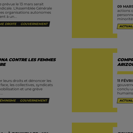
e prévue le 13 mars serait
09 MARS
dicale. L'Assemblée Générale
actions o
utres organisations autonomes
personne
ent à un...
minorités
ME DROITE
GOUVERNEMENT
ACTUAL
NA CONTRE LES FEMMES
COMPR
NRE
ARIZO
 leurs droits et dénoncer les
11 FÉVRI
face, les collectives, syndicats
gouverne
obilisation et une grève
conclu u
..
humains 
ÉMINISME
GOUVERNEMENT
ACTUAL