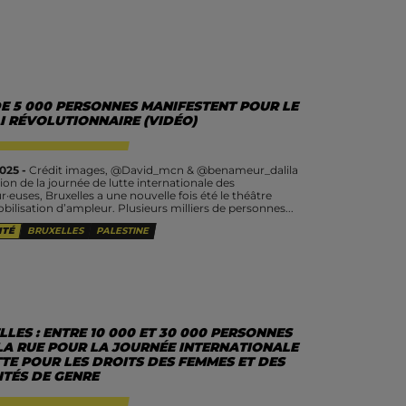
DE 5 000 PERSONNES MANIFESTENT POUR LE
I RÉVOLUTIONNAIRE (VIDÉO)
025 -
Crédit images, @David_mcn & @benameur_dalila
ion de la journée de lutte internationale des
ur·euses, Bruxelles a une nouvelle fois été le théâtre
bilisation d’ampleur. Plusieurs milliers de personnes...
ITÉ
BRUXELLES
PALESTINE
LES : ENTRE 10 000 ET 30 000 PERSONNES
LA RUE POUR LA JOURNÉE INTERNATIONALE
TE POUR LES DROITS DES FEMMES ET DES
ITÉS DE GENRE