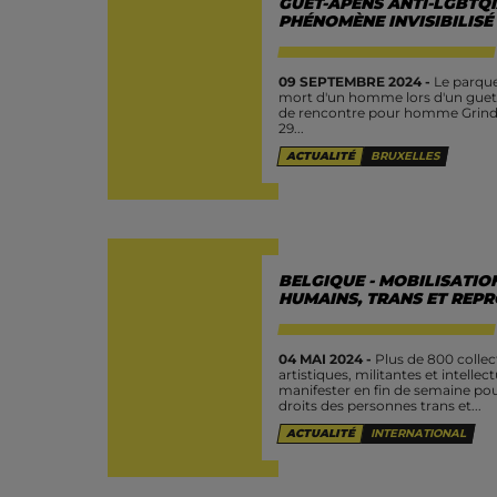
GUET-APENS ANTI-LGBTQI
PHÉNOMÈNE INVISIBILISÉ
09 SEPTEMBRE 2024 -
Le parque
mort d'un homme lors d'un guet-a
de rencontre pour homme Grindr, 
29...
ACTUALITÉ
BRUXELLES
BELGIQUE - MOBILISATIO
HUMAINS, TRANS ET REP
04 MAI 2024 -
Plus de 800 collect
artistiques, militantes et intellec
manifester en fin de semaine pou
droits des personnes trans et...
ACTUALITÉ
INTERNATIONAL