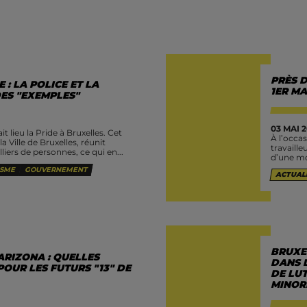
PRÈS 
 : LA POLICE ET LA
1ER MA
DES "EXEMPLES"
03 MAI 2
t lieu la Pride à Bruxelles. Cet
À l’occas
a Ville de Bruxelles, réunit
travaille
iers de personnes, ce qui en...
d’une mo
ISME
GOUVERNEMENT
ACTUAL
BRUXEL
ARIZONA : QUELLES
DANS 
POUR LES FUTURS "13" DE
DE LUT
MINOR