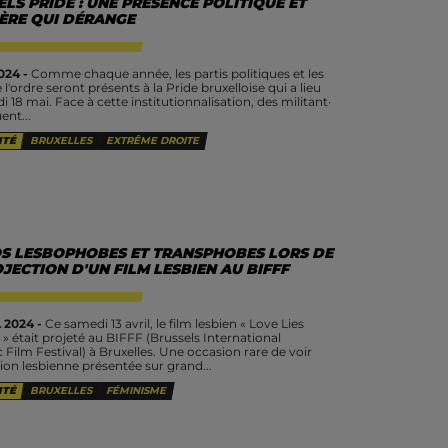
LS PRIDE : UNE PRÉSENCE POLITIQUE ET
IÈRE QUI DÉRANGE
024 -
Comme chaque année, les partis politiques et les
 l'ordre seront présents à la Pride bruxelloise qui a lieu
18 mai. Face à cette institutionnalisation, des militant·​​​​​​​
ent...
ITÉ
BRUXELLES
EXTRÊME DROITE
S LESBOPHOBES ET TRANSPHOBES LORS DE
JECTION D'UN FILM LESBIEN AU BIFFF
 2024 -
Ce samedi 13 avril, le film lesbien « Love Lies
» était projeté au BIFFF (Brussels International
 Film Festival) à Bruxelles. Une occasion rare de voir
ion lesbienne présentée sur grand...
ITÉ
BRUXELLES
FÉMINISME