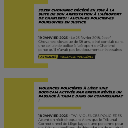
JOZEF CHOVANEC DÉCÉDÉ EN 2018 À LA
SUITE DE SON ARRESTATION À L’AÉROPORT
DE CHARLEROI : AUCUN•ES POLICIER•ES
POURSUIVIES EN JUSTICE
19 JANVIER 2023 -
Le 23 février 2018, Jozef
Chovanec, slovaque de 38 ans, a été conduit dans
une cellule de police à l’aéroport de Charleroi
parce qu’il n’avait pas les documents nécessaires
pour...
ACTUALITÉ
VIOLENCES POLICIÈRES
VIOLENCES POLICIÈRES À LIÈGE :UNE
BODYCAM ACTIVÉE PAR ERREUR RÉVÈLE UN
PASSAGE À TABAC DANS UN COMMISSARIAT
:
18 JANVIER 2023 -
TW : VIOLENCES POLICIERES,
Attention récit choquant Alors que le Tribunal
Correctionnel de Liège jugeait une personne pour
des faits de rébellions, de dégradation de matériel