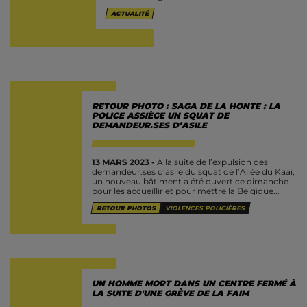
sauvagement Habiba et Ahmed devant
ACTUALITÉ
leurs...
RETOUR PHOTO : SAGA DE LA HONTE : LA
POLICE ASSIÈGE UN SQUAT DE
DEMANDEUR.SES D’ASILE
13 MARS 2023 -
À la suite de l’expulsion des
demandeur.ses d’asile du squat de l’Allée du Kaai,
un nouveau bâtiment a été ouvert ce dimanche
pour les accueillir et pour mettre la Belgique...
RETOUR PHOTOS
VIOLENCES POLICIÈRES
UN HOMME MORT DANS UN CENTRE FERMÉ À
LA SUITE D'UNE GRÈVE DE LA FAIM