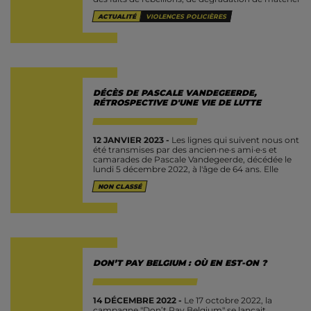
et de coups à agents, des...
ACTUALITÉ
VIOLENCES POLICIÈRES
DÉCÈS DE PASCALE VANDEGEERDE,
RÉTROSPECTIVE D'UNE VIE DE LUTTE
12 JANVIER 2023 -
Les lignes qui suivent nous ont
été transmises par des ancien·ne·s ami·e·s et
camarades de Pascale Vandegeerde, décédée le
lundi 5 décembre 2022, à l'âge de 64 ans. Elle
était...
NON CLASSÉ
DON’T PAY BELGIUM : OÙ EN EST-ON ?
14 DÉCEMBRE 2022 -
Le 17 octobre 2022, la
campagne "Don’t Pay Belgium" se lançait