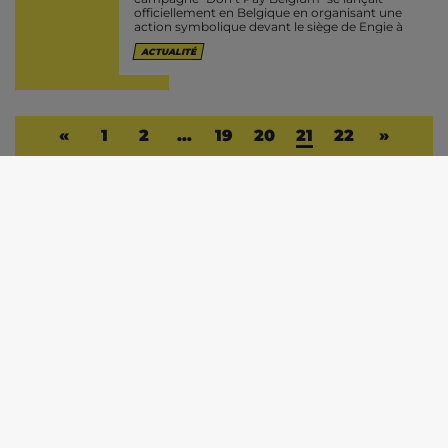
officiellement en Belgique en organisant une
action symbolique devant le siège de Engie à
Gare du Nord (voir notre...
ACTUALITÉ
«
1
2
…
19
20
21
22
»
RASSEMBLEMENT ANTIFASCISTE À GAND
CONTRE LA VENUE DE FILIP DEWINTER :
ANALYSE D'UNE STRATÉGIE
08 DÉCEMBRE 2022 -
Le jeudi 1er décembre 2022,
une manifestation et un contre rassemblement
informel ont eu lieu pour empêcher la promotion
du livre sur le "grand remplacement" de Filip
Dewinter (Vlaams Belang)...
ACTUALITÉ
BELGIQUE : LE MOUVEMENT ECOLO FAIT
PEUR AU POUVOIR – UNE TENTATIVE DE