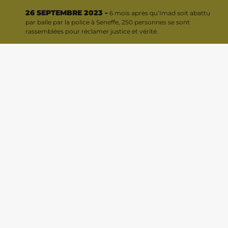
26 SEPTEMBRE 2023 -
6 mois après qu’Imad soit abattu
par balle par la police à Seneffe, 250 personnes se sont
rassemblées pour réclamer justice et vérité.