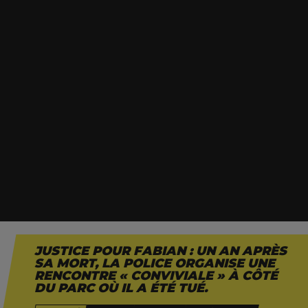
JUSTICE POUR FABIAN : UN AN APRÈS
SA MORT, LA POLICE ORGANISE UNE
Ce dimanche 17 mai, la commune de Koekelberg
RENCONTRE « CONVIVIALE » À CÔTÉ
DU PARC OÙ IL A ÉTÉ TUÉ.
organise un événement baptisé « Discovery Kid’s
» : une rencontre entre la police et les enfants,