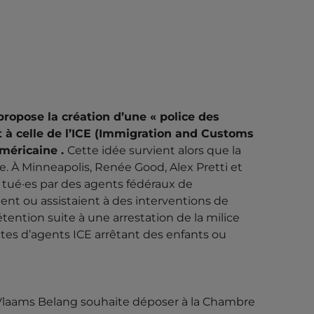
LAAMS BELANG
 POLICE DES
AIRE À L’ICE
ropose la création d’une « police des
t à celle de l’ICE (Immigration and Customs
américaine .
Cette idée survient alors que la
ale. À Minneapolis, Renée Good, Alex Pretti et
é tué·es par des agents fédéraux de
laams Belang propose la création d’une «
mblerait à celle de l’ICE (Immigration and
maient ou assistaient à des interventions de
tion américaine . Cette idée survient alors que
tention suite à une arrestation de la milice
tes d’agents ICE arrêtant des enfants ou
e Vlaams Belang souhaite déposer à la Chambre