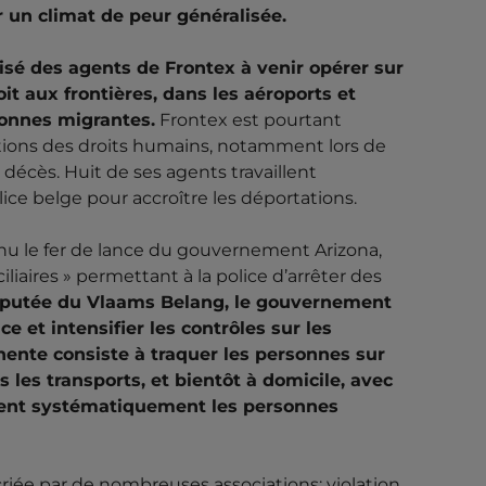
r un climat de peur généralisée.
risé des agents de Frontex à venir opérer sur
soit aux frontières, dans les aéroports et
sonnes migrantes.
Frontex est pourtant
ations des droits humains, notamment lors de
écès. Huit de ses agents travaillent
lice belge pour accroître les déportations.
evenu le fer de lance du gouvernement Arizona,
iliaires » permettant à la police d’arrêter des
 députée du Vlaams Belang, le gouvernement
e et intensifier les contrôles sur les
ente consiste à traquer les personnes sur
ns les transports, et bientôt à do
micile, avec
iblent systématiquement les personnes
iée par de nombreuses associations: violation