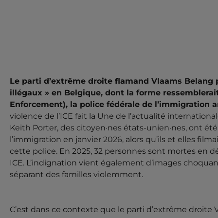
FASCISME : LE V
VEUT CRÉER UNE «
ILLÉGAUX » SIMIL
Le parti d’extrême droite flamand Vlaams Belang p
illégaux » en Belgique, dont la forme ressemblerai
Enforcement), la police fédérale de l’immigration 
ACTUALITÉ
GOUVERNEMENT
POLICE
violence de l’ICE fait la Une de l’actualité internation
Keith Porter, des citoyen·nes états-unien·nes, ont ét
Le parti d’extrême droite flamand V
04 FÉVRIER 2026 -
police des illégaux » en Belgique, dont la forme resse
l’immigration en janvier 2026, alors qu’ils et elles fil
Customs Enforcement), la police fédérale de l’immigra
cette police. En 2025, 32 personnes sont mortes en dé
la violence de l’ICE fait la Une de...
ICE. L’indignation vient également d’images choquan
séparant des familles violemment.
C’est dans ce contexte que le parti d’extrême droit