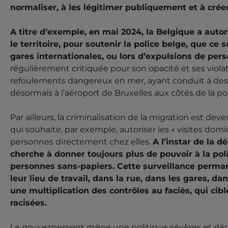
normaliser, à les légitimer publiquement et à crée
A titre d’exemple, en mai 2024, la Belgique a auto
le territoire, pour soutenir la police belge, que ce 
gares internationales, ou lors d’expulsions de per
régulièrement critiquée pour son opacité et ses viol
refoulements dangereux en mer, ayant conduit à des d
désormais à l’aéroport de Bruxelles aux côtés de la po
Par ailleurs, la criminalisation de la migration est d
qui souhaite, par exemple, autoriser les « visites domic
personnes directement chez elles.
A l’instar de la
cherche à donner toujours plus de pouvoir à la polic
personnes sans-papiers. Cette surveillance perman
leur lieu de travail, dans la rue, dans les gares, da
une multiplication des contrôles au faciès, qui c
racisées.
Le gouvernement mène une politique sévères et décr