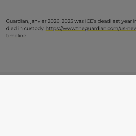
Guardian, janvier 2026. 2025 was ICE’s deadliest year
died in custody.
https://www.theguardian.com/us-news
timeline