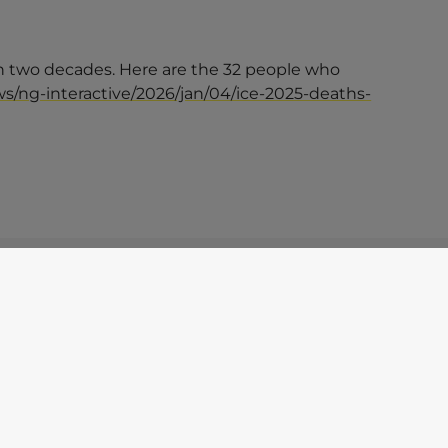
 in two decades. Here are the 32 people who
/ng-interactive/2026/jan/04/ice-2025-deaths-