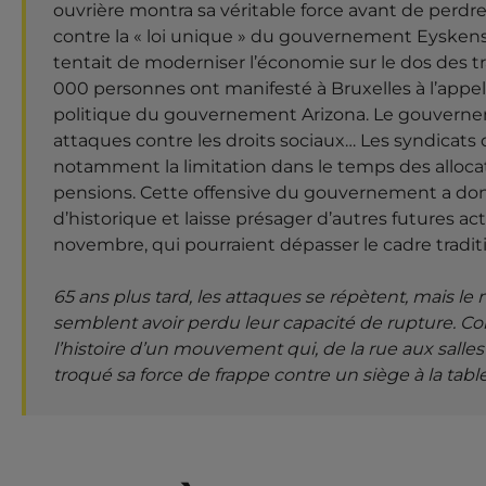
MOUVEMENTS SOC
ouvrière montra sa véritable force avant de perdr
II. quand le syndicalisme belge devient cogesti
contre la « loi unique » du gouvernement Eyskens
UN AIR DE 60 ?
tentait de moderniser l’économie sur le dos des tra
De la grève générale au compromis permanent
000 personnes ont manifesté à Bruxelles à l’appel 
politique du gouvernement Arizona. Le gouverne
Une cogestion assumée
ACTUALITÉ
HISTOIRE
LUTTE DES CLASSES
LUTTES SOCIALES
SYND
attaques contre les droits sociaux… Les syndicats
L'hiver 1960-1961 restera gravé d
30 DÉCEMBRE 2025 -
notamment la limitation dans le temps des alloc
III. un renouveau des mouvements sociaux en B
où la classe ouvrière montra sa véritable force avant 
pensions. Cette offensive du gouvernement a donn
contre la "loi unique" du gouvernement Eyskens, une 
d’historique et laisse présager d’autres futures ac
Mai 68 en Belgique
moderniser l'économie sur le dos des travailleurs. Le 14
novembre, qui pourraient dépasser le cadre traditi
Des syndicats dépassés ?
65 ans plus tard, les attaques se répètent, mais l
L’altermondialisme et les « nouveaux sans »
semblent avoir perdu leur capacité de rupture. Co
l’histoire d’un mouvement qui, de la rue aux salle
Arizona contre les mouvements sociaux
troqué sa force de frappe contre un siège à la tabl