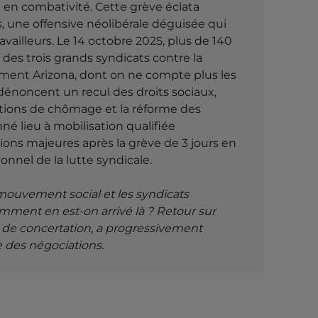
IAUX : COMME
e en combativité. Cette grève éclata
onnaire
, une offensive néolibérale déguisée qui
vailleurs. Le 14 octobre 2025, plus de 140
des trois grands syndicats contre la
ment Arizona, dont on ne compte plus les
ICAT
TRAVAIL
 dénoncent un recul des droits sociaux,
ans l'histoire sociale belge comme le moment
ations de chômage et la réforme des
elgique après 1968
de perdre en combativité. Cette grève éclata
é lieu à mobilisation qualifiée
offensive néolibérale déguisée qui tentait de
tions majeures après la grève de 3 jours en
...
onnel de la lutte syndicale.
e mouvement social et les syndicats
mment en est-on arrivé là ? Retour sur
s de concertation, a progressivement
e des négociations.