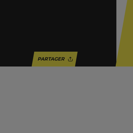
PARTAGER
ACTUALITÉ
HISTOIRE
LUTTE DES CLASSES
LUTTES SOCIALES
SYNDICAT
TRAVAIL