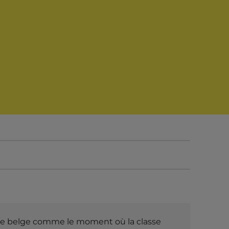
lasse ouvrière combative
ures à venir
ciale belge comme le moment où la classe