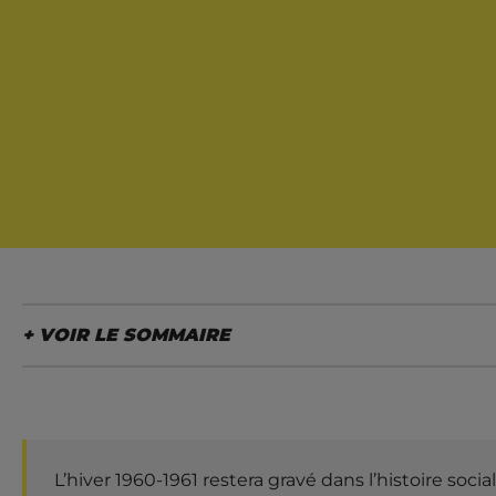
LE SOMMAIRE
I. la grève de 1960-1961, dernier souffle d'une c
La géographie de la "résistance" révèle les fract
Vers la capitulation sociale ?
L’hiver 1960-1961 restera gravé dans l’histoire so