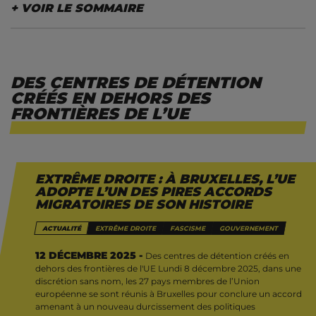
LE SOMMAIRE
Des centres de détention créés en dehors des
frontières de l'UE
DES CENTRES DE DÉTENTION
CRÉÉS EN DEHORS DES
FRONTIÈRES DE L’UE
EXTRÊME DROITE : À BRUXELLES, L’UE
ADOPTE L’UN DES PIRES ACCORDS
MIGRATOIRES DE SON HISTOIRE
Lundi 8 décembre 2025, dans une discrétion sans
nom, les 27 pays membres de l’Union européenne
ACTUALITÉ
EXTRÊME DROITE
FASCISME
GOUVERNEMENT
se sont réunis à Bruxelles pour conclure un accord
amenant à un nouveau durcissement des
12 DÉCEMBRE 2025 -
Des centres de détention créés en
dehors des frontières de l'UE Lundi 8 décembre 2025, dans une
politiques migratoires européennes.
Cet accord
discrétion sans nom, les 27 pays membres de l’Union
concernant essentiellement les politiques de «
européenne se sont réunis à Bruxelles pour conclure un accord
retour » vise à intensifier la détention et
amenant à un nouveau durcissement des politiques