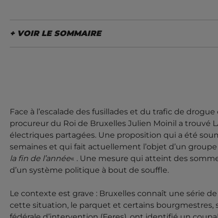
LE SOMMAIRE
BRUXELLES: INTER
TROTTINETTES PO
TRAFIC, UNE NOU
ABSURDITÉ CONTR
Face à l’escalade des fusillades et du trafic de drogue
procureur du Roi de Bruxelles Julien Moinil a trouvé LA
QUARTIERS POPUL
électriques partagées. Une proposition qui a été soumi
semaines et qui fait actuellement l’objet d’un groupe 
ACTUALITÉ
BELGIQUE
la fin de l’année
« . Une mesure qui atteint des sommet
d’un système politique à bout de souffle.
Face à l'escalade des fusillades e
06 DÉCEMBRE 2025 -
depuis des mois, le procureur du Roi de Bruxelles Julie
Le contexte est grave : Bruxelles connaît une série de f
interdire les trottinettes électriques partagées. Une 
bourgmestres bruxellois il y a trois...
cette situation, le parquet et certains bourgmestres
fédérale d’intervention (Feres), ont identifié un coupa