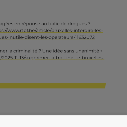
artagées en réponse au trafic de drogues ?
s://www.rtbf.be/article/bruxelles-interdire-les-
es-inutile-disent-les-operateurs-11632072
einer la criminalité ? Une idée sans unanimité »
e/2025-11-13/supprimer-la-trottinette-bruxelles-