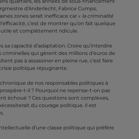
ains quartiers, les années de sous-financement
 bourgmestre d’Anderlecht, Fabrice Cumps,
aines zones serait inefficace car «
la criminalité
 l’efficacité, c’est de montrer qu’on fait quelque
utile et complètement ridicule.
 sa capacité d’adaptation. Croire qu’interdire
s criminelles qui gèrent des millions d’euros de
tent pas à assassiner en pleine rue, c’est faire
risie politique répugnante.
é chronique de nos responsables politiques à
e prospère-t-il ? Pourquoi ne repense-t-on pas
ment échoué ? Ces questions sont complexes,
cessiterait du courage politique. Il est
s.
intellectuelle d’une classe politique qui préfère