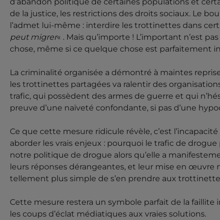
d’abandon politique de certaines populations et cert
de la justice, les restrictions des droits sociaux. Le
l’admet lui-même : interdire les trottinettes dans cert
peut migrer
« . Mais qu’importe ! L’important n’est pas
chose, même si ce quelque chose est parfaitement in
La criminalité organisée a démontré à maintes reprises
les trottinettes partagées va ralentir des organisation
trafic, qui possèdent des armes de guerre et qui n’hési
preuve d’une naïveté confondante, si pas d’une hypoc
Ce que cette mesure ridicule révèle, c’est l’incapacit
aborder les vrais enjeux : pourquoi le trafic de drogu
notre politique de drogue alors qu’elle a manifeste
leurs réponses dérangeantes, et leur mise en œuvre né
tellement plus simple de s’en prendre aux trottinette
Cette mesure restera un symbole parfait de la faillite 
les coups d’éclat médiatiques aux vraies solutions.