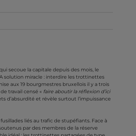
DIRE LES
UR STOPPER LE
VELLE
E LES
 qui secoue la capitale depuis des mois, le
 solution miracle : interdire les trottinettes
AIRES
se aux 19 bourgmestres bruxellois il y a trois
de travail censé «
faire aboutir la réflexion d’ici
s d’absurdité et révèle surtout l’impuissance
t du trafic de drogue qui secoue la capitale
n Moinil a trouvé LA solution miracle :
usillades liés au trafic de stupéfiants. Face à
proposition qui a été soumise aux 19
, soutenus par des membres de la réserve
ble idéal : les trottinettes partagées de type