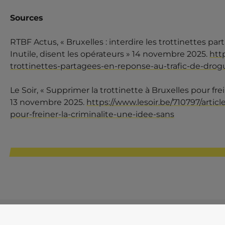
Sources
RTBF Actus, « Bruxelles : interdire les trottinettes p
Inutile, disent les opérateurs » 14 novembre 2025.
http
trottinettes-partagees-en-reponse-au-trafic-de-drogu
Le Soir, « Supprimer la trottinette à Bruxelles pour fr
13 novembre 2025.
https://www.lesoir.be/710797/articl
pour-freiner-la-criminalite-une-idee-sans