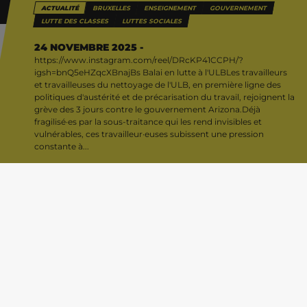
ACTUALITÉ
BRUXELLES
ENSEIGNEMENT
GOUVERNEMENT
LUTTE DES CLASSES
LUTTES SOCIALES
24 NOVEMBRE 2025 -
https://www.instagram.com/reel/DRcKP41CCPH/?
igsh=bnQ5eHZqcXBnajBs Balai en lutte à l'ULBLes travailleurs
et travailleuses du nettoyage de l'ULB, en première ligne des
politiques d'austérité et de précarisation du travail, rejoignent la
grève des 3 jours contre le gouvernement Arizona.Déjà
fragilisé·es par la sous-traitance qui les rend invisibles et
vulnérables, ces travailleur·euses subissent une pression
constante à...
Balai en lutte à l’ULB
View this post on Instagram
Les travailleurs et travailleuses du nettoyage de
l’ULB, en première ligne des politiques d’austérité
et de précarisation du travail, rejoignent la grève des