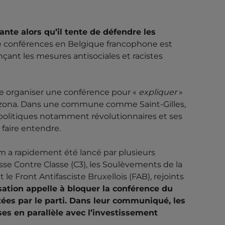
ONTRE LA VENUE
RENCE DE GLB
ante alors qu’il tente de défendre les
 conférences en Belgique francophone est
MENACÉE »
ant les mesures antisociales et racistes
ite organiser une conférence pour «
expliquer
»
7h30 à Pl. Bethléem (Saint-Gilles) Le MR fait
izona. Dans une commune comme Saint-Gilles,
il tente de défendre les politiques du
politiques notamment révolutionnaires et ses
n Belgique francophone est régulièrement
antisociales et racistes portées par le...
 faire entendre.
 a rapidement été lancé par plusieurs
lasse Contre Classe (C3), les Soulèvements de la
 le Front Antifasciste Bruxellois (FAB), rejoints
ation appelle à bloquer la conférence du
tées par le parti. Dans leur communiqué, les
es en parallèle avec l’investissement