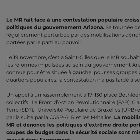
À SAINT-GILLES C
DU MR, LA CONFÉ
Le MR fait face à une contestation populaire croiss
politiques du gouvernement Arizona.
Sa tournée de
ET CLARINVAL « 
régulièrement perturbée par des mobilisations dénonç
portées par le parti au pouvoir.
ACTUALITÉ
ARIZONA
BRUXELLES
LUTTES SOCIALES
Le 19 novembre, c’est à Saint-Gilles que le MR souha
Rassemblement le 19 novembre à 1
17 NOVEMBRE 2025 -
les réformes impulsées au sein du gouvernement Ar
face à une contestation populaire croissante alors qu'
connue pour être située à gauche, pour ses groupes 
gouvernement Arizona. Sa tournée de conférences e
perturbée par des mobilisations dénonçant les mesures 
quartiers populaires, la contestation n’a pas tardé à se
Un appel à un rassemblement à 17H30 place Bethléem
collectifs : Le Front d’Action Révolutionnaire (FAR), C
Terre (SDT), l’Université Populaire de Bruxelles (UPB) et
par la suite par la CGSP-ALR et les Métallos.
La mobilis
MR et dénonce les politiques d’extrême droite por
coupes de budget dans la sécurité sociale sont mis
massif dans l’armement.