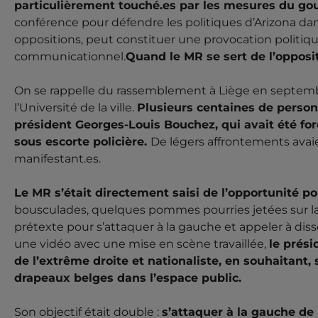
particulièrement touché.es par les mesures du go
conférence pour défendre les politiques d’Arizona dan
oppositions, peut constituer une provocation politique.
communicationnel.
Quand le MR se sert de l’opposit
On se rappelle du rassemblement à Liège en septem
l’Université de la ville.
Plusieurs centaines de person
président Georges-Louis Bouchez, qui avait été forc
sous escorte policière.
De légers affrontements avaien
manifestant.es.
Le MR s’était directement saisi de l’opportunité p
bousculades, quelques pommes pourries jetées sur la p
prétexte pour s’attaquer à la gauche et appeler à di
une vidéo avec une mise en scène travaillée,
le prési
de l’extrême droite et nationaliste, en souhaitant
drapeaux belges dans l’espace public.
Son objectif était double :
s’attaquer à la gauche de