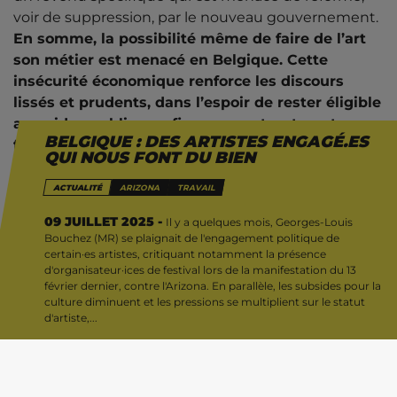
voir de suppression, par le nouveau gouvernement.
En somme, la possibilité même de faire de l’art
son métier est menacé en Belgique. Cette
insécurité économique renforce les discours
lissés et prudents, dans l’espoir de rester éligible
aux aides publiques, financements, et peut
BELGIQUE : DES ARTISTES ENGAGÉ.ES
freiner l’engagement militant de certain·es
QUI NOUS FONT DU BIEN
artistes.
ACTUALITÉ
ARIZONA
TRAVAIL
Les organisateur·ices du festival Esperanzah ont
09 JUILLET 2025 -
Il y a quelques mois, Georges-Louis
répondu à GLB : «
Que Georges-Louis Bouchez le
Bouchez (MR) se plaignait de l'engagement politique de
veuille ou non, l’art est politique depuis la nuit des
certain·es artistes, critiquant notamment la présence
d'organisateur·ices de festival lors de la manifestation du 13
temps
« .
« Si je ne peux pas danser dans votre
février dernier, contre l'Arizona. En parallèle, les subsides pour la
révolution, je ne veux pas de votre révolution »
:
culture diminuent et les pressions se multiplient sur le statut
cette phrase attribuée à l’anarchiste Emma
d'artiste,...
Goldman résonne aujourd’hui avec force. Dans ce
contexte tendu, nous vous proposons un focus sur
quatre artistes-militant·es basé·es en Belgique, qui