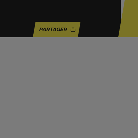
PARTAGER
ACTUALITÉ
BELGIQUE
BRUXELLES
COLONIALISME
POLICE
RACISME
RÉPRESSION
VIOLENCES POLICIÈRES