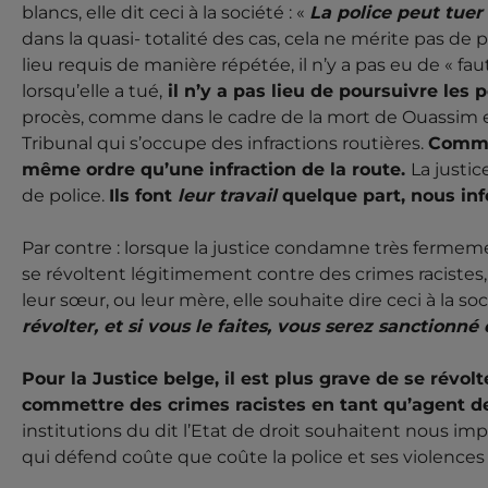
blancs, elle dit ceci à la société : «
La police peut tue
dans la quasi- totalité des cas, cela ne mérite pas de p
lieu requis de manière répétée, il n’y a pas eu de « fa
lorsqu’elle a tué,
il n’y a pas lieu de poursuivre les p
procès, comme dans le cadre de la mort de Ouassim et S
Tribunal qui s’occupe des infractions routières.
Comme 
même ordre qu’une infraction de la route.
La justic
de police.
Ils font
leur travail
quelque part, nous in
Par contre : lorsque la justice condamne très fermem
se révoltent légitimement contre des crimes racistes, c
leur sœur, ou leur mère, elle souhaite dire ceci à la soc
révolter, et si vous le faites, vous serez sanctionn
Pour la Justice belge, il est plus grave de se révol
commettre des crimes racistes en tant qu’agent de
institutions du dit l’Etat de droit souhaitent nous imp
qui défend coûte que coûte la police et ses violences 