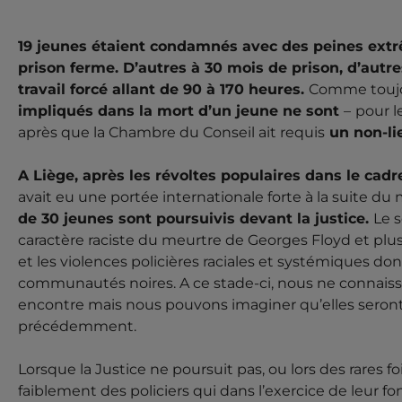
19 jeunes étaient condamnés avec des peines extr
prison ferme. D’autres à 30 mois de prison, d’autr
travail forcé allant de 90 à 170 heures.
Comme toujo
impliqués dans la mort d’un jeune ne sont
–
pour 
après que la Chambre du Conseil ait requis
un non-li
A Liège, après les révoltes populaires dans le ca
avait eu une portée internationale forte à la suite d
de 30 jeunes sont poursuivis devant la justice.
Le 
caractère raciste du meurtre de Georges Floyd et pl
et les violences policières raciales et systémiques don
communautés noires. A ce stade-ci, nous ne connaisso
encontre mais nous pouvons imaginer qu’elles sero
précédemment.
Lorsque la Justice ne poursuit pas, ou lors des rares f
faiblement des policiers qui dans l’exercice de leur 