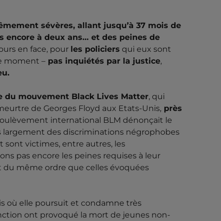
êmement sévères, allant jusqu’à 37 mois de
es encore à deux ans… et des peines de
urs en face, pour
les policiers
qui eux sont
le moment –
pas inquiétés par la justice
,
eu.
dre du mouvement Black Lives Matter
, qui
u meurtre de Georges Floyd aux Etats-Unis,
près
soulèvement international BLM dénonçait le
us largement des discriminations négrophobes
t sont victimes, entre autres, les
ns pas encore les peines requises à leur
nt du même ordre que celles évoquées
ois où elle poursuit et condamne très
fonction ont provoqué la mort de jeunes non-