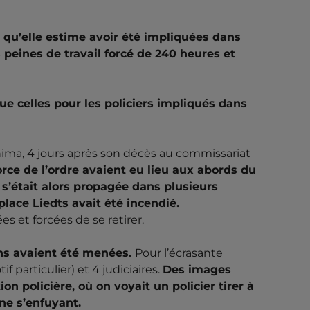
ISME
RÉPRESSION
VIOLENCES POLICIÈRES
 qu’elle estime avoir été impliquées dans
s peines de travail forcé de 240 heures et
uxellois qui fut tué en cellule dans le
 il filmait un contrôle de police en janvier
coupables pour ne pas avoir porté secours à
 celles pour les policiers impliqués dans
ma, 4 jours après son décès au commissariat
orce de l’ordre avaient eu lieu aux abords du
s’était alors propagée dans plusieurs
lace Liedts avait été incendié.
es et forcées de se retirer.
ons avaient été menées.
Pour l’écrasante
f particulier) et 4 judiciaires.
Des images
n policière, où on voyait un policier tirer à
ne s’enfuyant.