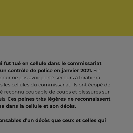
ui fut tué en cellule dans le commissariat
 un contrôle de police en janvier 2021.
Fin
NDAMNÉES
pour ne pas avoir porté secours à Ibrahima
 les cellules du commissariat. Ils ont écopé de
S APRÈS LA
 été reconnu coupable de coups et blessures sur
sis.
Ces peines très légères ne reconnaissent
 EN CELLULE –
ma dans la cellule et son décès.
JUSTICE QUI
onsables d’un décès que ceux et celles qui
ÈME