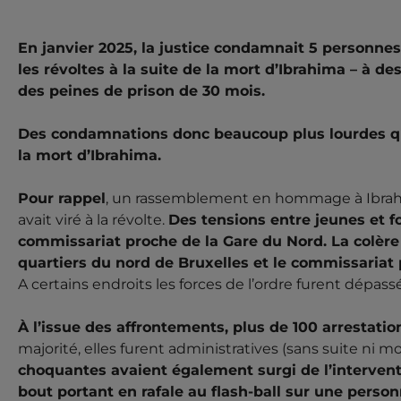
ACTUALITÉ
BELGIQUE
BRUXELLES
COLONIALISME
POLICE
RAC
En janvier 2025, la justice condamnait 5 personnes
les révoltes à la suite de la mort d’Ibrahima – à de
Ibrahima Barrie, 23 ans était un jeune br
18 MARS 2025 -
commissariat Bruxelles-Nord après avoir été arrêté, car
des peines de prison de 30 mois.
2021. Fin juin 2024, deux policiers ont été reconnus 
Ibrahima pendant et...
Des condamnations donc beaucoup plus lourdes que
la mort d’Ibrahima.
Pour rappel
, un rassemblement en hommage à Ibrahi
avait viré à la révolte.
Des tensions entre jeunes et f
commissariat proche de la Gare du Nord. La colère 
quartiers du nord de Bruxelles et le commissariat p
A certains endroits les forces de l’ordre furent dépassé
À l’issue des affrontements, plus de 100 arrestati
majorité, elles furent administratives (sans suite ni moti
choquantes avaient également surgi de l’interventio
bout portant en rafale au flash-ball sur une person