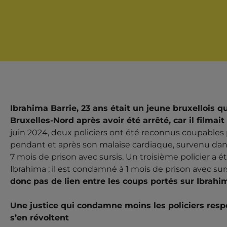
Ibrahima Barrie, 23 ans était un jeune bruxellois q
Bruxelles-Nord après avoir été arrêté, car il filmait
5 PERSONNES CO
juin 2024, deux policiers ont été reconnus coupables 
pendant et après son malaise cardiaque, survenu dans
POUR LES ÉMEUTE
7 mois de prison avec sursis. Un troisième policier a
Ibrahima ; il est condamné à 1 mois de prison avec sur
MORT D’IBRAHIMA
donc pas de lien entre les coups portés sur Ibrahi
SYMPTÔME D’UNE 
Une justice qui condamne moins les policiers resp
PROTÈGE UN SYST
s’en révoltent