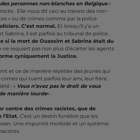
r des personnes non-blanches en Belgique
»
rocès . Elle nous dit ceci au travers des non-
utes » ou de crimes commis par la police
oliciers. C’est normal.
Et lorsqu’il y’a un
abrina, il est parfois au tribunal de police.
si la mort de Ouassim et Sabrina était du
e ne requiert pas non plus d’écarter les agents
forme cyniquement la Justice.
ent et ce de manière répétée des jeunes qui
rimes qui tuent parfois leur ami, leur frère,
iété : «
Vous n’avez pas le droit de vous
é de manière lourde
« .
ter contre des crimes racistes, que de
 l’Etat.
C’est un destin funèbre que les
oser.
Une impunité morbide et un système
racistes.