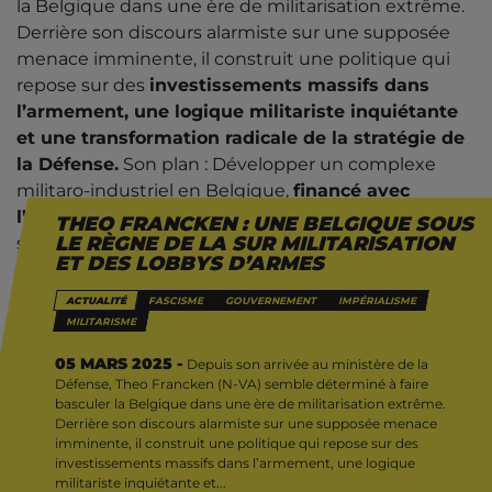
la Belgique dans une ère de militarisation extrême.
Derrière son discours alarmiste sur une supposée
menace imminente, il construit une politique qui
repose sur des
investissements massifs dans
l’armement, une logique militariste inquiétante
et une transformation radicale de la stratégie de
la Défense.
Son plan : Développer un complexe
militaro-industriel en Belgique,
financé avec
l’argent des contribuables
, tout en alignant le pays
THEO FRANCKEN : UNE BELGIQUE SOUS
LE RÈGNE DE LA SUR MILITARISATION
sur des politiques sécuritaires agressives dictées par
ET DES LOBBYS D’ARMES
l’OTAN et les marchands d’armes.
ACTUALITÉ
FASCISME
GOUVERNEMENT
IMPÉRIALISME
Militaires 
MILITARISME
05 MARS 2025 -
Depuis son arrivée au ministère de la
Un budget militaire démesuré
Défense, Theo Francken (N-VA) semble déterminé à faire
basculer la Belgique dans une ère de militarisation extrême.
Derrière son discours alarmiste sur une supposée menace
imminente, il construit une politique qui repose sur des
investissements massifs dans l’armement, une logique
L’élément central de cette transformation est
militariste inquiétante et...