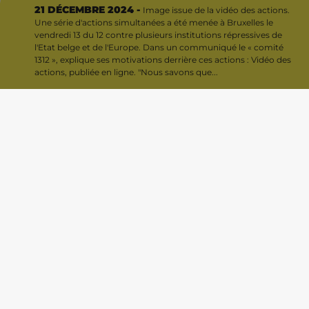
21 DÉCEMBRE 2024 -
Image issue de la vidéo des actions.
Une série d'actions simultanées a été menée à Bruxelles le
vendredi 13 du 12 contre plusieurs institutions répressives de
l'Etat belge et de l'Europe. Dans un communiqué le « comité
1312 », explique ses motivations derrière ces actions : Vidéo des
actions, publiée en ligne. "Nous savons que...