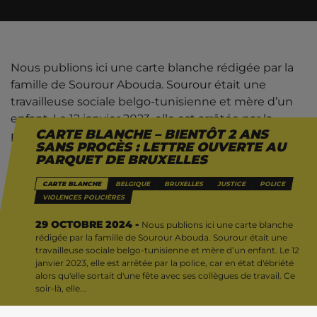
Nous publions ici une carte blanche rédigée par la
famille de Sourour Abouda. Sourour était une
travailleuse sociale belgo-tunisienne et mère d’un
enfant. Le 12 janvier 2023, elle est arrêtée par la
CARTE BLANCHE – BIENTÔT 2 ANS
police, car en état d’ébriété alors qu’elle sortait
SANS PROCÈS : LETTRE OUVERTE AU
d’une fête avec ses collègues de travail. Ce soir-là,
PARQUET DE BRUXELLES
elle sera placée dans une cellule de dégrisement de
CARTE BLANCHE
BELGIQUE
BRUXELLES
JUSTICE
POLICE
la garde zonale fédérale rue Royale, elle y décédera
VIOLENCES POLICIÈRES
dans des circonstances floues.
29 OCTOBRE 2024 -
Nous publions ici une carte blanche
Le décès de Sourour est le troisième décès d’une
rédigée par la famille de Sourour Abouda. Sourour était une
travailleuse sociale belgo-tunisienne et mère d’un enfant. Le 12
personne racisée dans les cellules de ce
janvier 2023, elle est arrêtée par la police, car en état d'ébriété
commissariat en 2 ans, après la mort d’Ilyes
alors qu'elle sortait d'une fête avec ses collègues de travail. Ce
Abbedou et de Mohamed Amine Berkane, dans des
soir-là, elle...
conditions, elles aussi gardées floues.