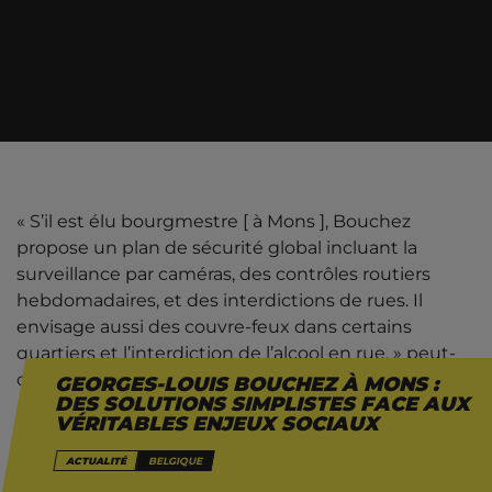
« S’il est élu bourgmestre [ à Mons ], Bouchez
propose un plan de sécurité global incluant la
surveillance par caméras, des contrôles routiers
hebdomadaires, et des interdictions de rues. Il
envisage aussi des couvre-feux dans certains
quartiers et l’interdiction de l’alcool en rue. » peut-
on lire sur le site du MR.
GEORGES-LOUIS BOUCHEZ À MONS :
DES SOLUTIONS SIMPLISTES FACE AUX
VÉRITABLES ENJEUX SOCIAUX
Dans une publication du 4 août, Georges-Louis
Bouchez partage une photo d’un homme couché
ACTUALITÉ
BELGIQUE
sur le trottoir, affirmant « Ce que le PS ne veut pas