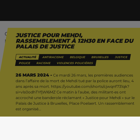
Ce mardi 26 mars, les premières audiences dans
JUSTICE POUR MEHDI,
RASSEMBLEMENT À 12H30 EN FACE DU
l’affaire de la mort de Mehdi tué par la police auront
PALAIS DE JUSTICE
lieu, 4 ans après sa mort.
ACTUALITÉ
ANTIRACISME
BELGIQUE
BRUXELLES
JUSTICE
POLICE
RACISME
VIOLENCES POLICIÈRES
26 MARS 2024 -
Ce mardi 26 mars, les premières audiences
dans l’affaire de la mort de Mehdi tué par la police auront lieu, 4
ans après sa mort. https://youtube.com/shorts/cjwqnf731qk?
si=vls0odhTYfjWl6MZ Ce matin à l’aube, des militant•es ont
accroché une banderole réclamant « Justice pour Mehdi » sur le
Palais de Justice à Bruxelles, Place Poelaert. Un rassemblement
est organisé...