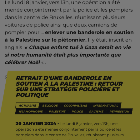
Le lundi 8 janvier, vers 13h, une opération a été
menée conjointement par la police et les pompiers
dans le centre de Bruxelles, réunissant plusieurs
voitures de police ainsi que deux camions de
pompier pour …
enlever une banderole en soutien
à la Palestine sur le piétonnier.
Il y était inscrit en
anglais :
« Chaque enfant tué à Gaza serait en vie
si notre humanité était plus importante que
célébrer Noël
« .
Selon un témoin de la scène, les policier·ères
RETRAIT D’UNE BANDEROLE EN
SOUTIEN À LA PALESTINE : RETOUR
arrivé·es sur place ont toqué à la porte du bâtiment
SUR UNE STRATÉGIE POLICIÈRE ET
privé et, en l’absence de réponse, ont directement
POLITIQUE
enlevé la banderole avec l’aide des pompiers
. Ce
ACTUALITÉ
BELGIQUE
COLONIALISME
INTERNATIONAL
n’est d’ailleurs pas la première fois que des
ISLAMOPHOBIE
PALESTINE
POLICE
RACISME
RÉPRESSION
banderoles contenant des messages politiques
sont retirées par la police : à la suite de la mort
20 JANVIER 2024 -
Le lundi 8 janvier, vers 13h, une
opération a été menée conjointement par la police et les
d’Adil, les forces de l’ordre avaient également
pompiers dans le centre de Bruxelles, réunissant plusieurs
retiré des banderoles de soutien.