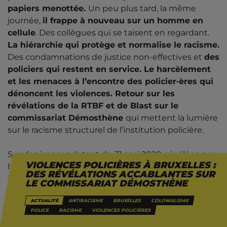
papiers menottée.
Un peu plus tard, la même
journée,
il frappe à nouveau sur un homme en
cellule
. Des collègues qui se taisent en regardant.
La hiérarchie qui protège et normalise le racisme.
Des condamnations de justice non-effectives et
des
policiers qui restent en service. Le harcèlement
et les menaces à l’encontre des policier·ères qui
dénoncent les violences. Retour sur les
révélations de la RTBF et de Blast sur le
commissariat Démosthène
qui mettent la lumière
sur le racisme structurel de l’institution policière.
Sur des images datant du 31 mai 2020, révélées par
VIOLENCES POLICIÈRES À BRUXELLES :
la cellule investigation de la RTBF et par le média
DES RÉVÉLATIONS ACCABLANTES SUR
indépendant Blast,
nous pouvons voir un policier,
LE COMMISSARIAT DÉMOSTHÈNE
« V. », tabasser dans la même journée deux
ACTUALITÉ
ANTIRACISME
BRUXELLES
COLONIALISME
personnes sans-papiers, gratuitement, pour le
POLICE
RACISME
VIOLENCES POLICIÈRES
plaisir.
Sur les premières images, il passe à côté