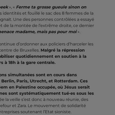
beek
», «
Ferme ta grosse gueule sinon on
es identités et fouillé le sac des 8 femmes de la
pagnait. Une des personnes contrôlées a essayé
t de la montée de l’extrême droite, ce dernier
e menace madame, mais pas pour moi
».
ontinue d’ordonner aux policiers d’harceler les
 centre de Bruxelles.
Malgré la répression
obiliser quotidiennement en soutien à la
rs à 18h à la gare centrale.
ions simultanées sont en cours dans
 Berlin, Paris, Utrecht, et Rotterdam. Ces
hléem en Palestine occupée, où Jésus serait
n·nes sont systématiquement tué·es sous les
e la veille s’est donc à nouveau réunie, des
refour et Zara. Le mouvement de solidarité
treprises soutenant l’Etat sioniste.