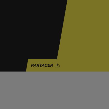
PARTAGER
ACTUALITÉ
BRUXELLES
COLONIALISME
PALESTINE
POLICE
RACISME