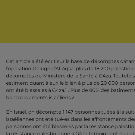
Cet article a été écrit sur la base de décomptes dat
l’opération Déluge d’Al-Aqsa, plus de 18 200 palestinie
décomptes du Ministère de la Santé à G4za. Toutefois
estiment quant à eux le bilan à plus de 20 000 perso
ont été blesse·es à G4za.1 . Plus de 80% des batiments 
bombardements israéliens.2
En Israël, on décompte 1 147 personnes tuées à la suit
israéliennes ont été tué·es dans les affrontements de
personnes ont été blessé·es par la résistance palest
la résistance palestinienne à G4za témoignent égale