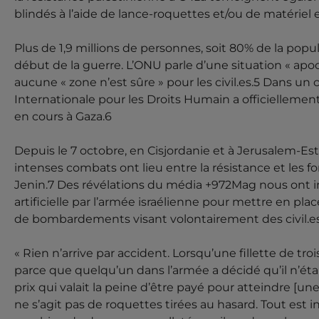
blindés à l’aide de lance-roquettes et/ou de matériel e
Plus de 1,9 millions de personnes, soit 80% de la popu
début de la guerre. L’ONU parle d’une situation « apo
aucune « zone n’est sûre » pour les civil.es.5 Dans 
Internationale pour les Droits Humain a officiellemen
en cours à Gaza.6
Depuis le 7 octobre, en Cisjordanie et à Jerusalem-Est
intenses combats ont lieu entre la résistance et les 
Jenin.7 Des révélations du média +972Mag nous ont in
artificielle par l’armée israélienne pour mettre en pla
de bombardements visant volontairement des civil.e
« Rien n’arrive par accident. Lorsqu’une fillette de tr
parce que quelqu’un dans l’armée a décidé qu’il n’était
prix qui valait la peine d’être payé pour atteindre [u
ne s’agit pas de roquettes tirées au hasard. Tout est