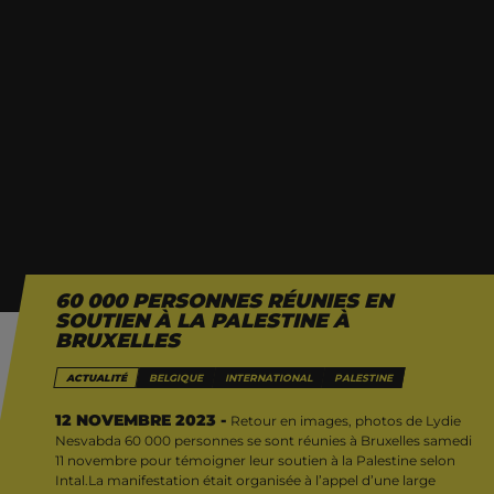
60 000 PERSONNES RÉUNIES EN
SOUTIEN À LA PALESTINE À
BRUXELLES
ACTUALITÉ
BELGIQUE
INTERNATIONAL
PALESTINE
Retour en images, photos de Lydie Nesvabda
12 NOVEMBRE 2023 -
Retour en images, photos de Lydie
Nesvabda 60 000 personnes se sont réunies à Bruxelles samedi
11 novembre pour témoigner leur soutien à la Palestine selon
60 000 personnes se sont réunies à Bruxelles
Intal.La manifestation était organisée à l’appel d’une large
samedi 11 novembre pour témoigner leur soutien à