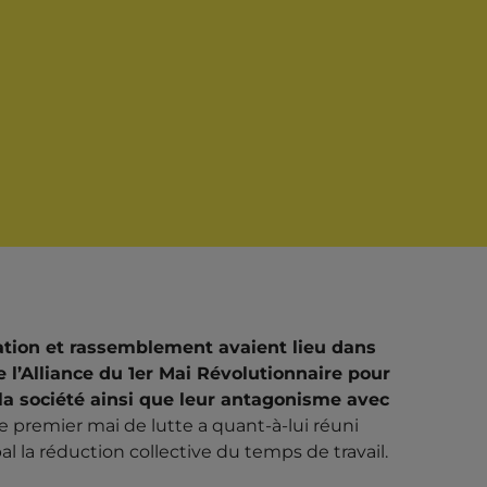
DANS LA RUE
ation et rassemblement avaient lieu dans
 l’Alliance du 1er Mai Révolutionnaire pour
la société ainsi que leur antagonisme avec
E
Le premier mai de lutte a quant-à-lui réuni
l la réduction collective du temps de travail.