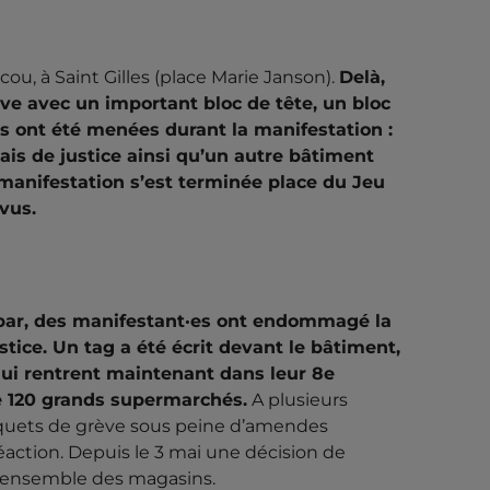
à manifestation et rassemblement avaient lieu
de l'Alliance du 1er Mai Révolutionnaire pour
scou, à Saint Gilles (place Marie Janson).
Delà,
société ainsi que leur antagonisme avec le
ve avec un important bloc de tête, un bloc
ier...
ues ont été menées durant la manifestation :
lais de justice ainsi qu’un autre bâtiment
a manifestation s’est terminée place du Jeu
vus.
spar, des manifestant·es ont endommagé la
tice. Un tag a été écrit devant le bâtiment,
 qui rentrent maintenant dans leur 8e
de 120 grands supermarchés.
A plusieurs
 piquets de grève sous peine d’amendes
éaction. Depuis le 3 mai une décision de
r l’ensemble des magasins.