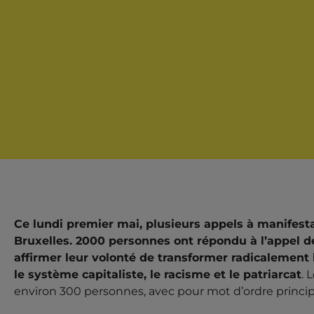
2000 PERSONNES 
Ce lundi premier mai, plusieurs appels à manifest
Bruxelles. 2000 personnes ont répondu à l’appel de
POUR LE 1ER MAI
affirmer leur volonté de transformer radicalement 
RÉVOLUTIONNAIR
le système capitaliste, le racisme et le patriarcat
. 
environ 300 personnes, avec pour mot d’ordre principa