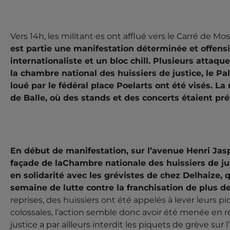
ACTUALITÉ
BRUXELLES
Ce lundi premier mai, plusieurs appels 
03 MAI 2023 -
dans Bruxelles. 2000 personnes ont répondu à l'appel 
Vers 14h, les militant·es ont afflué vers le Carré de Mo
affirmer leur volonté de transformer radicalement la 
est partie une manifestation déterminée et offensi
système capitaliste, le racisme et le patriarcat. Le prem
internationaliste et un bloc chill. Plusieurs attaq
la chambre national des huissiers de justice, le Pa
loué par le fédéral place Poelarts ont été visés. L
de Balle, où des stands et des concerts étaient pré
En début de manifestation, sur l’avenue Henri Ja
façade de laChambre nationale des huissiers de jus
en solidarité avec les grévistes de chez Delhaize,
semaine de lutte contre la franchisation de plus 
reprises, des huissiers ont été appelés à lever leurs
colossales, l’action semble donc avoir été menée en r
justice a par ailleurs interdit les piquets de grève su