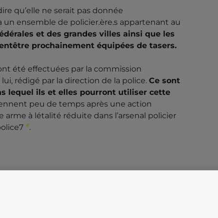
-dire qu’elle ne serait pas donnée
n à un ensemble de policier.ère.s appartenant au
édérales et des grandes villes ainsi que les
ient
être prochainement équipées de tasers.
 ont été effectuées par la commission
ui, rédigé par la direction de la police.
Ce sont
s lequel ils et elles pourront utiliser cette
viennent peu de temps après une action
 arme à létalité réduite dans l’arsenal policier
olice
7
.
2008/en/
015/fr/