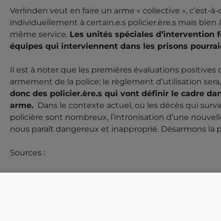
Verlinden veut en faire un arme « collective », c’est-à
individuellement à certain.e.s policier.ère.s mais bie
même service.
Les unités spéciales d’intervention f
équipes qui interviennent dans les prisons pourra
Il est à noter que les premières évaluations positives
armement de la police; le règlement d’utilisation sera, l
donc des policier.ère.s qui vont définir le cadre dan
arme.
Dans le contexte actuel, où les décès qui sur
policière sont nombreux, l’intronisation d’une nouvelle
nous paraît dangereux et inapproprié. Désarmons la p
Sources :
1.
https://www.amnesty.org/en/documents/amr51/010/
2.
https://www.amnesty.org/fr/documents/act30/1305/2