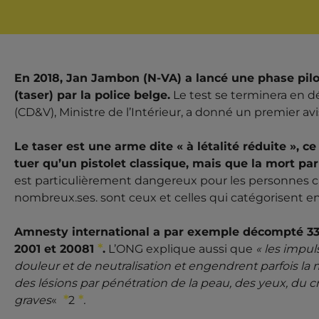
En 2018, Jan Jambon (N-VA) a lancé une phase pilote
(taser) par la police belge.
Le test se terminera en 
(CD&V), Ministre de l’Intérieur, a donné un premier avis 
Le taser est une arme dite « à létalité réduite », c
tuer qu’un pistolet classique, mais que la mort pa
est particulièrement dangereux pour les personnes ca
nombreux.ses. sont ceux et celles qui catégorisent e
Amnesty international a par exemple décompté 33
2001 et 2008
1
.
L’ONG explique aussi que
« les impul
douleur et de neutralisation et engendrent parfois la 
des lésions par pénétration de la peau, des yeux, du c
graves
«
2
.