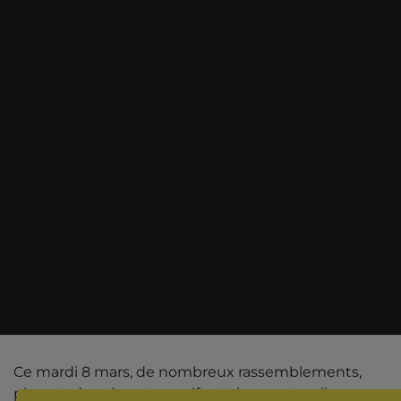
Ce mardi 8 mars, de nombreux rassemblements,
piquets de grève et manifestations ont eu lieu,