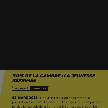
BOIS DE LA CAMBRE : LA JEUNESSE
Depuis le retour du beau temps, la population a
RÉPRIMÉE
réinvesti l’espace public en général et les parcs en
ACTUALITÉ
BRUXELLES
particulier. Le bois de la Cambre a été un espace
très utilisé pour cette dynamique : de
03 MARS 2021 -
Depuis le retour du beau temps, la
population a réinvesti l’espace public en général et les parcs en
nombreux.ses jeunes s’y sont retrouvé.e.s et ont
particulier. Le bois de la Cambre a été un espace très utilisé