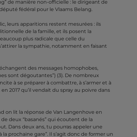
g” de manière non-officielle : le dirigeant de
 député fédéral pour le Vlaams Belang.
c, leurs apparitions restent mesurées : ils
ionnelle de la famille, et ils posent la
beaucoup plus radicale que celle du
s’attirer la sympathie, notamment en faisant
ls s’échangent des messages homophobes,
emmes sont dégoutantes”) (3). De nombreux
ncite à se préparer à combattre, à s’armer et à
s en 2017 qu’il vendait du spray au poivre dans
and on lit la réponse de Van Langenhove en
 de deux “basanés” qui écoutent de la
ut. Dans deux ans, tu pourras appeler une
 la prochaine gare”. Il s’agit donc de former un