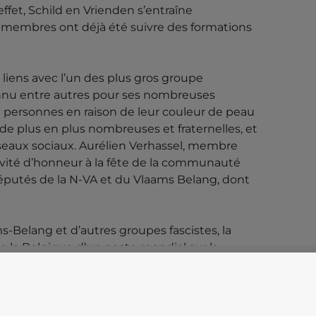
effet, Schild en Vrienden s’entraîne
s membres ont déjà été suivre des formations
 liens avec l’un des plus gros groupe
connu entre autres pour ses nombreuses
 personnes en raison de leur couleur de peau
 de plus en plus nombreuses et fraternelles, et
réseaux sociaux. Aurélien Verhassel, membre
 invité d’honneur à la fête de la communauté
e députés de la N-VA et du Vlaams Belang, dont
ms-Belang et d’autres groupes fascistes, la
e la Belgique d’un pacte mondial sur la
é une contre-manifestation, mais n’avaient pas
 personnes rassemblées par l’extrême droite.
ifascistes avaient éclatés.