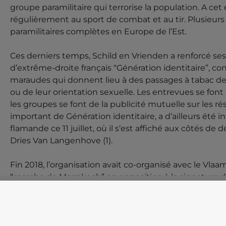
groupe paramilitaire qui terrorise la population. A cet 
régulièrement au sport de combat et au tir. Plusieur
paramilitaires complètes en Europe de l’Est.
Ces derniers temps, Schild en Vrienden a renforcé ses
d’extrême-droite français “Génération identitaire”, 
maraudes qui donnent lieu à des passages à tabac de
ou de leur orientation sexuelle. Les entrevues se font
les groupes se font de la publicité mutuelle sur les 
important de Génération identitaire, a d’ailleurs été
flamande ce 11 juillet, où il s’est affiché aux côtés d
Dries Van Langenhove (1).
Fin 2018, l’organisation avait co-organisé avec le Vlaa
“marche de Marrakech” en opposition à la signature d
migration. Les militant·e·s antifascistes avaient lanc
été suffisamment nombreux·ses pour contrer les 5500
Des affrontements entre policier·ère·s, fascistes et ant