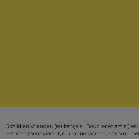
Schild en Vrienden (en français, “Bouclier et amis”) e
extrêmement violent, qui prône racisme, sexisme, ho