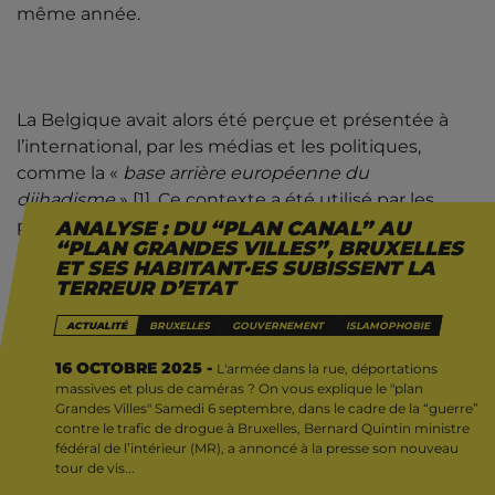
même année.
La Belgique avait alors été perçue et présentée à
l’international, par les médias et les politiques,
comme la «
base arrière européenne du
djihadisme
» [1]. Ce contexte a été utilisé par les
politiques pour imposer un ensemble de mesures
ANALYSE : DU “PLAN CANAL” AU
“PLAN GRANDES VILLES”, BRUXELLES
hautement répressives et exceptionnelles. Les
ET SES HABITANT·ES SUBISSENT LA
quartiers populaires et la communauté musulmane
TERREUR D’ETAT
ont été les premiers touchés et continuent
ACTUALITÉ
BRUXELLES
GOUVERNEMENT
ISLAMOPHOBIE
aujourd’hui de payer les frais. Le “
plan Canal
” lui-
même succédait, le confidentiel “
plan Mosquée
”
16 OCTOBRE 2025 -
L'armée dans la rue, déportations
(initié par le 11 septembre aux Etats-Unis), et le
massives et plus de caméras ? On vous explique le "plan
Grandes Villes" Samedi 6 septembre, dans le cadre de la “guerre”
«
plan Radicalisme
« , lancés respectivement en
contre le trafic de drogue à Bruxelles, Bernard Quintin ministre
2002 et 2005.
fédéral de l’intérieur (MR), a annoncé à la presse son nouveau
tour de vis...
Début 2016, Jan Jambon (N-VA), alors, le ministre de