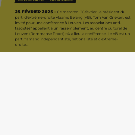
EXTRÊME DROITE
ISLAMOPHOBIE
25 FÉVRIER 2025 -
Ce mercredi 26 février, le président du
Le VB est un parti flamand indépendantiste,
parti d'extrême-droite Vlaams Belang (VB), Tom Van Grieken, est
invité pour une conférence à Leuven. Les associations anti-
nationaliste et d’extrême-droite. Tom Van Grieken
fascistes* appellent à un rassemblement, au centre culturel de
est connu pour son discours raciste et nationaliste. Il
Leuven (Rommanse Poort) où a lieu la conférence. Le VB est un
veut séparer la Flandre de la Wallonie, diminuer
parti flamand indépendantiste, nationaliste et d'extrême-
droite....
drastiquement le nombre de personnes réfugiées
en Belgique et régler les prétendus problèmes liés
aux questions de genre. C’est un partisan de la
tradition, de la famille, d’une Flandre flamande,
blanche et l’une des grandes figures de l’extrême-
droite belge actuelle.
Il a notamment affirmé que les réfugié·es
climatiques n’existent pas, que ce ne sont que des
réfugié·es économiques (1), qu’il aimerait supprimer
les droits existant pour les personnes trans (2) et a
félicité Marine Lepen et Jordan Bardella pour leur
score aux élections françaises en juin 2024 (3).