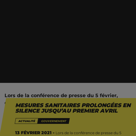
Lors de la conférence de presse du 5 février,
organisée directement après le dernier Comité
MESURES SANITAIRES PROLONGÉES EN
de concertation (qui décide des mesures
SILENCE JUSQU’AU PREMIER AVRIL
sanitaires), Vandenbroucke, ministre de la Santé,
ACTUALITÉ
GOUVERNEMENT
a affirmé que “le 1er avril, les gens qui ne se font
pas tester [alors qu’ils y sont obligés] seront
13 FÉVRIER 2021 -
Lors de la conférence de presse du 5