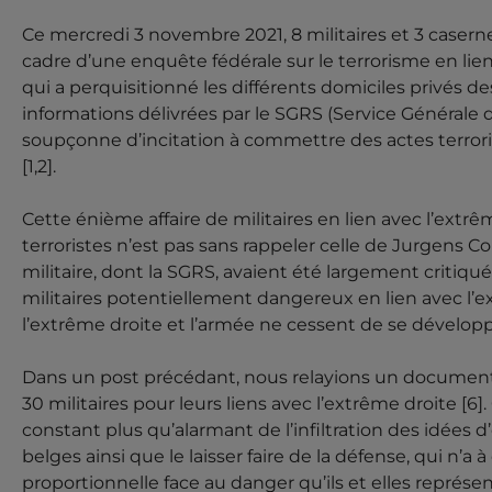
Ce mercredi 3 novembre 2021, 8 militaires et 3 casern
cadre d’une enquête fédérale sur le terrorisme en lien 
qui a perquisitionné les différents domiciles privés des
informations délivrées par le SGRS (Service Générale 
soupçonne d’incitation à commettre des actes terroris
[1,2].
Cette énième affaire de militaires en lien avec l’extrê
terroristes n’est pas sans rappeler celle de Jurgens 
militaire, dont la SGRS, avaient été largement critiqu
militaires potentiellement dangereux en lien avec l’ex
l’extrême droite et l’armée ne cessent de se dévelop
Dans un post précédant, nous relayions un document d
30 militaires pour leurs liens avec l’extrême droite [6].
constant plus qu’alarmant de l’infiltration des idées 
belges ainsi que le laisser faire de la défense, qui n’a
proportionnelle face au danger qu’ils et elles représe