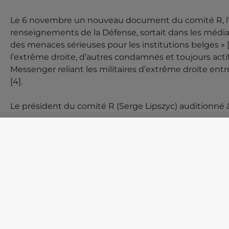
Le 6 novembre un nouveau document du comité R, l’o
renseignements de la Défense, sortait dans les médias
des menaces sérieuses pour les institutions belges » [
l’extrême droite, d’autres condamnés et toujours actif
Messenger reliant les militaires d’extrême droite entr
[4].
Le président du comité R (Serge Lipszyc) auditionné à
d’évaluer le comité R déclarait : qu’il y avait « une 
droite au sein de l’armée. Mais elle n’est pas isolée, d
des gens qui sont de vrais nostalgiques du 3e Reich » 
Devrons-nous attendre le surgissement de nouvelles 
qui avait dérobé des armes dans le but d’attaquer u
mesures préventives ? En tout cas, notre constat est
l’extrême droite tue pour s’en défendre, une réponse
https://www.lesoir.be/…/extreme-droite-quatre-soldat