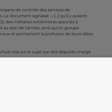
rgane de contrôle des services de
. Le document signalait » […] qu’il y avaient
3], des militaires extrémistes associés à
s au sein de l’armée, ainsi qu’un groupe
e eux et permettant la profusion de leurs idées
 huis clos sur le sujet par des députés chargé
minorité importante de personnes d’extrême
ans le sens où ces gens sont connectés. Il y a là
[4].
menaces telles que celle de Jurgens Conings,
ne mosquée, notamment, pour avoir enfin des
 clair, nous ne pouvons pas attendre que
 immédiate est nécessaire.
s…
[1]