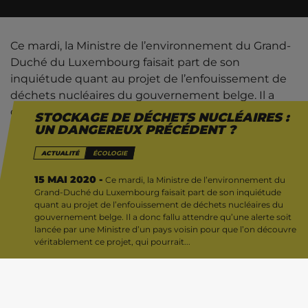
Ce mardi, la Ministre de l’environnement du Grand-
Duché du Luxembourg faisait part de son
inquiétude quant au projet de l’enfouissement de
déchets nucléaires du gouvernement belge. Il a
donc fallu attendre qu’une alerte soit lancée par
STOCKAGE DE DÉCHETS NUCLÉAIRES :
une Ministre d’un pays voisin pour que l’on
UN DANGEREUX PRÉCÉDENT ?
découvre véritablement ce projet, qui pourrait avoir
ACTUALITÉ
ÉCOLOGIE
des retombées néfastes sur l’environnement. Une
énième preuve du manque de transparence de
15 MAI 2020 -
Ce mardi, la Ministre de l’environnement du
Grand-Duché du Luxembourg faisait part de son inquiétude
notre gouvernement, et des incohérences de notre
quant au projet de l’enfouissement de déchets nucléaires du
Ministre nationale de l’Energie, Marie-Christine
gouvernement belge. Il a donc fallu attendre qu’une alerte soit
Marghem.
lancée par une Ministre d’un pays voisin pour que l’on découvre
véritablement ce projet, qui pourrait...
Cette sortie dans la presse a fait l’effet d’une bombe
: nombres de Bourgmestres de la Province du
Luxembourg (province sur laquelle porte le projet)